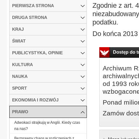
Zgodnie z art. 
PIERWSZA STRONA
niezabudowanyc
DRUGA STRONA
podatku.
KRAJ
Do końca 2013 r
ŚWIAT
Dostęp do tr
PUBLICYSTYKA, OPINIE
KULTURA
Archiwum Rz
archiwalnyc
NAUKA
od 1993 roku
SPORT
wzbogacone
EKONOMIA I ROZWÓJ
Ponad milio
PRAWO
Zamów dostę
Adwokaci strajkują w Anglii. Kiedy czas
na nas?
Bezprawny chaos w rozliczeniach z