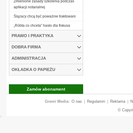
Zmienione zasady szkolenia podczas
aplikacji notarialnej
Ślązacy chcą być poważnie traktowani
„Róbta co chceta” hasło dla fiskusa
PRAWO I PRAKTYKA
DOBRA FIRMA
ADMINISTRACJA
OKŁADKA O PAPIEŻU
Zamów abonament
Gremi Media:
O nas
|
Regulamin
|
Reklama
|
N
© Copyr