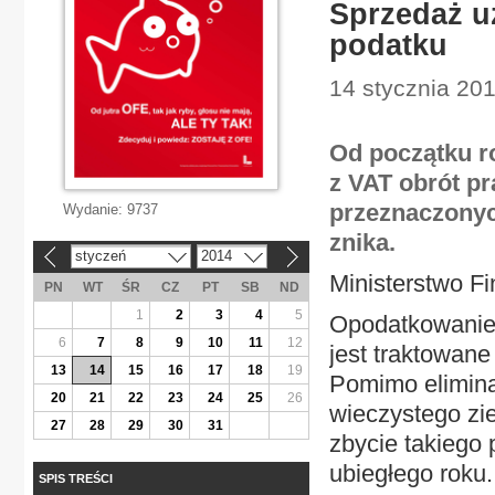
Sprzedaż u
podatku
14 stycznia 201
Od początku r
z VAT obrót p
przeznaczonych
Wydanie:
9737
znika.
styczeń
2014
«
»
Ministerstwo F
PN
WT
ŚR
CZ
PT
SB
ND
1
2
3
4
5
Opodatkowanie 
6
7
8
9
10
11
12
jest traktowane
13
14
15
16
17
18
19
Pomimo elimina
20
21
22
23
24
25
26
wieczystego zie
27
28
29
30
31
zbycie takiego 
ubiegłego roku.
SPIS TREŚCI