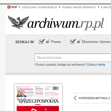
SZKOLENIA I KONFERENCJE
POZNAJ NASZE PRODUKTY
E-SKLE
Prawo
Ekonomia i biznes
SZUKAJ W:
Chcesz uzyskać dostęp do archiwum?
Zobacz ofertę
POPRZEDNI ARTYKUŁ Z