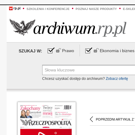
SZKOLENIA I KONFERENCJE
POZNAJ NASZE PRODUKTY
E-SKLE
Prawo
Ekonomia i biznes
SZUKAJ W:
Chcesz uzyskać dostęp do archiwum?
Zobacz ofertę
POPRZEDNI ARTYKUŁ Z