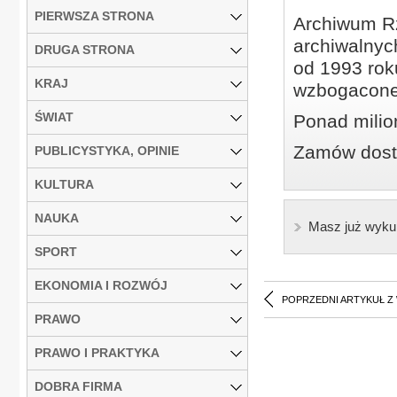
PIERWSZA STRONA
Archiwum Rz
archiwalnyc
DRUGA STRONA
od 1993 roku
KRAJ
wzbogacone
ŚWIAT
Ponad milio
Zamów dostę
PUBLICYSTYKA, OPINIE
KULTURA
NAUKA
Masz już wyku
SPORT
EKONOMIA I ROZWÓJ
POPRZEDNI ARTYKUŁ Z
PRAWO
PRAWO I PRAKTYKA
DOBRA FIRMA