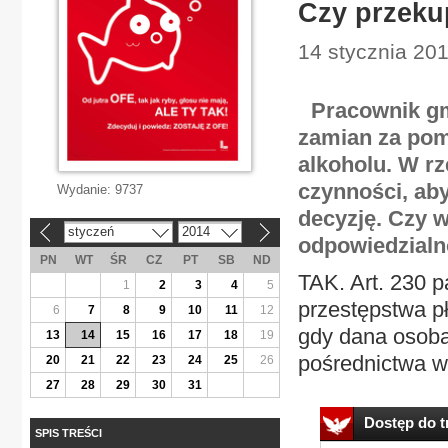
Czy przeku
14 stycznia 201
Pracownik gmi
zamian za pom
alkoholu. W r
czynności, ab
Wydanie:
9737
decyzję. Czy w
styczeń
2014
«
»
odpowiedzialno
PN
WT
ŚR
CZ
PT
SB
ND
TAK. Art. 230 p
1
2
3
4
5
przestępstwa pł
6
7
8
9
10
11
12
gdy dana osoba
13
14
15
16
17
18
19
pośrednictwa w 
20
21
22
23
24
25
26
27
28
29
30
31
Dostęp do tr
SPIS TREŚCI