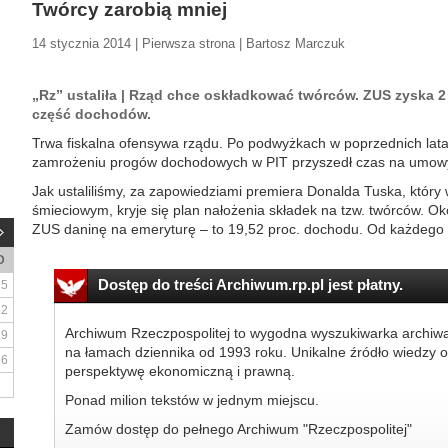
Twórcy zarobią mniej
14 stycznia 2014 | Pierwsza strona | Bartosz Marczuk
„Rz” ustaliła | Rząd chce oskładkować twórców. ZUS zyska 2 m
część dochodów.
Trwa fiskalna ofensywa rządu. Po podwyżkach w poprzednich latac
zamrożeniu progów dochodowych w PIT przyszedł czas na umowy
Jak ustaliliśmy, za zapowiedziami premiera Donalda Tuska, któr
śmieciowym, kryje się plan nałożenia składek na tzw. twórców. Ok
ZUS daninę na emeryturę – to 19,52 proc. dochodu. Od każdego 1 
D
Dostęp do treści Archiwum.rp.pl jest płatny.
5
12
Archiwum Rzeczpospolitej to wygodna wyszukiwarka archiw
19
na łamach dziennika od 1993 roku. Unikalne źródło wiedzy o
26
perspektywę ekonomiczną i prawną.
Ponad milion tekstów w jednym miejscu.
Zamów dostęp do pełnego Archiwum "Rzeczpospolitej"