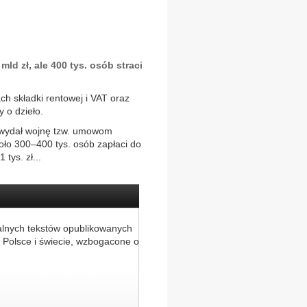
ld zł, ale 400 tys. osób straci
h składki rentowej i VAT oraz
 o dzieło.
y wydał wojnę tzw. umowom
oło 300–400 tys. osób zapłaci do
tys. zł...
alnych tekstów opublikowanych
 Polsce i świecie, wzbogacone o