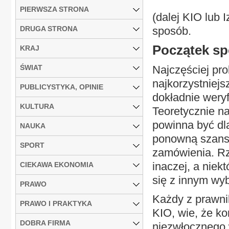
PIERWSZA STRONA
(dalej KIO lub 
DRUGA STRONA
sposób.
Początek sp
KRAJ
ŚWIAT
Najczęściej pro
najkorzystniejs
PUBLICYSTYKA, OPINIE
dokładnie wery
KULTURA
Teoretycznie n
powinna być dl
NAUKA
ponowną szansą 
SPORT
zamówienia. R
inaczej, a nie
CIEKAWA EKONOMIA
się z innym wy
PRAWO
Każdy z prawnik
PRAWO I PRAKTYKA
KIO, wie, że k
DOBRA FIRMA
niezwłocznego 