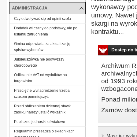
wykonawcy podpi
ADMINISTRACJA
umowy. Nawet j
Czy odwoływać się od opinii szefa
skargi na wyro
Dodatek wliczany do podstawy, ale po
kontraktu...
ustaniu zatrudnienia
Gmina odpowiada za aktualizację
Dostęp do tr
spisów wyborców
Jubileuszówka nie podwyższy
Archiwum Rz
chorobowego
archiwalnyc
Odliczenie VAT od wydatków na
od 1993 roku
targowisko
wzbogacone
Przeciętne wynagrodzenie trzeba
czasem pomniejszyć
Ponad milio
Przed obliczeniem dziennej stawki
Zamów dostę
zasiłku należy ustalić wskaźnik
Publiczne jednostki oświatowe
Regulamin przesądza o składnikach
Masz już wyku