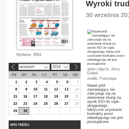
Wyroki tru
30 września 201
Wydanie:
9954
wrzesień
2014
«
»
autor zdjęcia: Jerzy
Dudek
PN
WT
ŚR
CZ
PT
SB
ND
źródło: Fotorzepa
1
2
3
4
5
6
7
Nawet jeśli
8
9
10
11
12
13
14
zamawiający nie
zdecyduje się na
15
16
17
18
19
20
21
wniesienie skargi na
wyrok KIO do sądu
22
23
24
25
26
27
28
okręgowego,
faktyczne uzyskanie
29
30
kontraktu przez
odwołującego nie jest
przesądzone
SPIS TREŚCI