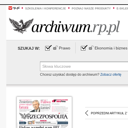
SZKOLENIA I KONFERENCJE
POZNAJ NASZE PRODUKTY
E-SKLE
Prawo
Ekonomia i biznes
SZUKAJ W:
Chcesz uzyskać dostęp do archiwum?
Zobacz ofertę
POPRZEDNI ARTYKUŁ Z