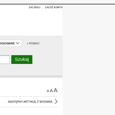
ZALOGUJ
ZAŁÓŻ KONTO
ANSOWANE
+ POMOC
A
A
A
NASTĘPNY ARTYKUŁ Z WYDANIA