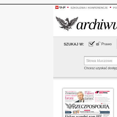
SZKOLENIA I KONFERENCJE
PO
Prawo
SZUKAJ W:
Chcesz uzyskać dostę