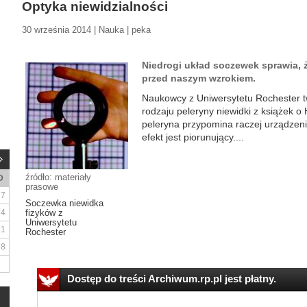
Optyka niewidzialności
30 września 2014 | Nauka | peka
Niedrogi układ soczewek sprawia, ż
przed naszym wzrokiem.
Naukowcy z Uniwersytetu Rochester t
rodzaju peleryny niewidki z książek o
peleryna przypomina raczej urządzeni
efekt jest piorunujący....
źródło: materiały
D
prasowe
7
Soczewka niewidka
14
fizyków z
Uniwersytetu
21
Rochester
28
Dostęp do treści Archiwum.rp.pl jest płatny.