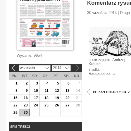
Komentarz rys
30 września 2014 | Druga 
Wydanie:
9954
autor zdjęcia: Andrzej
Krauze
wrzesień
2014
«
»
źródło:
Rzeczpospolita
PN
WT
ŚR
CZ
PT
SB
ND
1
2
3
4
5
6
7
8
9
10
11
12
13
14
POPRZEDNI ARTYKUŁ Z
15
16
17
18
19
20
21
22
23
24
25
26
27
28
29
30
SPIS TREŚCI