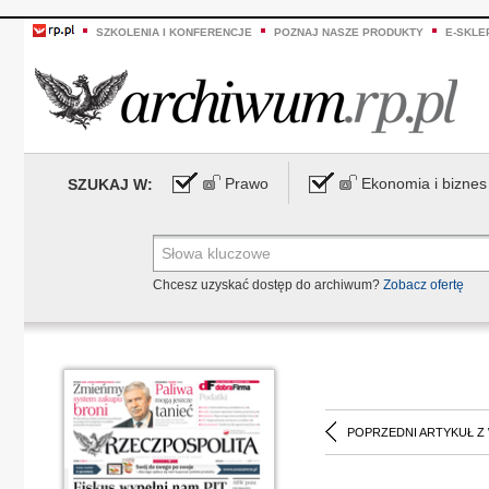
SZKOLENIA I KONFERENCJE
POZNAJ NASZE PRODUKTY
E-SKLE
Prawo
Ekonomia i biznes
SZUKAJ W:
Chcesz uzyskać dostęp do archiwum?
Zobacz ofertę
POPRZEDNI ARTYKUŁ Z