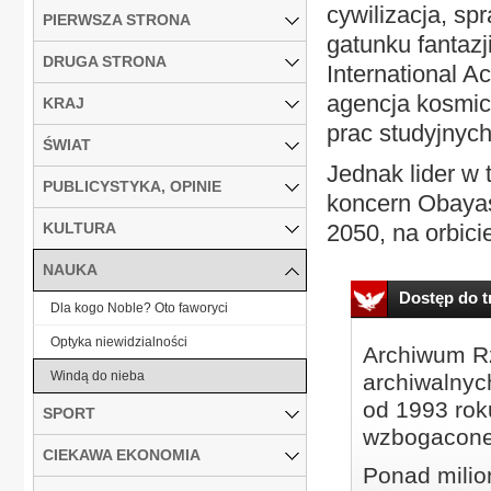
cywilizacja, sp
PIERWSZA STRONA
gatunku fantazj
DRUGA STRONA
International 
agencja kosmic
KRAJ
prac studyjnyc
ŚWIAT
Jednak lider w 
PUBLICYSTYKA, OPINIE
koncern Obayash
KULTURA
2050, na orbici
NAUKA
Dostęp do tr
Dla kogo Noble? Oto faworyci
Optyka niewidzialności
Archiwum Rz
Windą do nieba
archiwalnyc
od 1993 roku
SPORT
wzbogacone
CIEKAWA EKONOMIA
Ponad milio