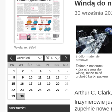
Windą do n
30 września 201
Wydanie:
9954
źródło: materiały
wrzesień
2014
«
»
prasowe
PN
WT
ŚR
CZ
PT
SB
ND
Taśma z nanorurek,
która utrzymałaby
1
2
3
4
5
6
7
windę, może mieć
grubość kartki papieru
8
9
10
11
12
13
14
15
16
17
18
19
20
21
22
23
24
25
26
27
28
Arthur C. Clark
29
30
Inżynierowie ju
zupełnie nowe 
SPIS TREŚCI