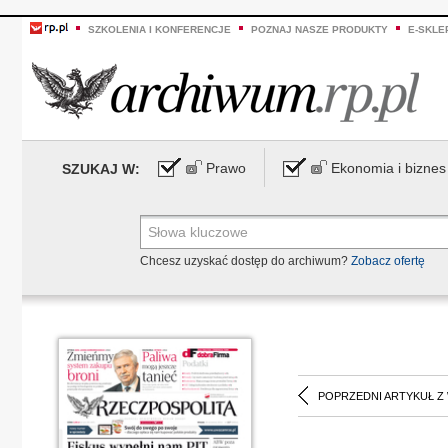
SZKOLENIA I KONFERENCJE
POZNAJ NASZE PRODUKTY
E-SKLE
Prawo
Ekonomia i biznes
SZUKAJ W:
Chcesz uzyskać dostęp do archiwum?
Zobacz ofertę
POPRZEDNI ARTYKUŁ Z