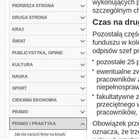
wykonujących p
PIERWSZA STRONA
szczególnym ch
DRUGA STRONA
Czas na dru
KRAJ
Pozostałą częś
ŚWIAT
funduszu w kole
odpisów szef p
PUBLICYSTYKA, OPINIE
pozostałe 25 
KULTURA
ewentualne zw
NAUKA
pracowników 
niepełnospraw
SPORT
fakultatywne 
CIEKAWA EKONOMIA
przeciętnego 
pracowników, 
PRAWO
Obowiązek prze
PRAWO I PRAKTYKA
oznacza, że tr
Jak nie narazić firmy na koszty