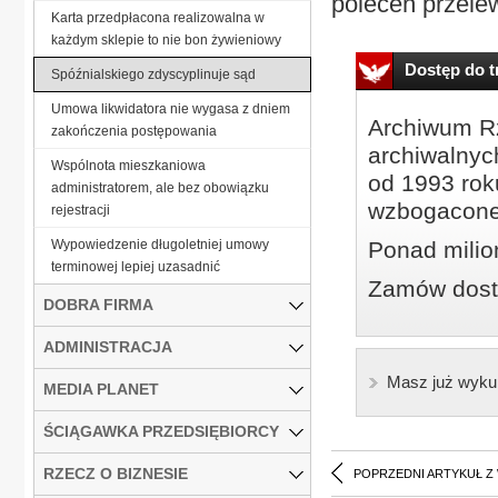
poleceń przelew
Karta przedpłacona realizowalna w
każdym sklepie to nie bon żywieniowy
Dostęp do tr
Spóźnialskiego zdyscyplinuje sąd
Umowa likwidatora nie wygasa z dniem
Archiwum Rz
zakończenia postępowania
archiwalnyc
Wspólnota mieszkaniowa
od 1993 roku
administratorem, ale bez obowiązku
wzbogacone
rejestracji
Wypowiedzenie długoletniej umowy
Ponad milio
terminowej lepiej uzasadnić
Zamów dostę
DOBRA FIRMA
ADMINISTRACJA
Masz już wyku
MEDIA PLANET
ŚCIĄGAWKA PRZEDSIĘBIORCY
RZECZ O BIZNESIE
POPRZEDNI ARTYKUŁ Z