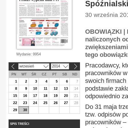
Spóźnialsk
30 września 20
OBOWIĄZKI | Dz
naliczonych o
zwiększeniami.
tego obowiązk
Wydanie:
9954
Pracodawcy, któ
wrzesień
2014
«
»
pracowników w p
PN
WT
ŚR
CZ
PT
SB
ND
swoich firmach
1
2
3
4
5
6
7
podstawie zakł
8
9
10
11
12
13
14
odpowiednio zas
15
16
17
18
19
20
21
22
23
24
25
26
27
28
Do 31 maja trze
29
30
tzw. odpisów p
pracowników – 
SPIS TREŚCI