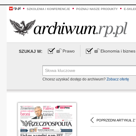
SZKOLENIA I KONFERENCJE
POZNAJ NASZE PRODUKTY
E-SKLE
Prawo
Ekonomia i biznes
SZUKAJ W:
Chcesz uzyskać dostęp do archiwum?
Zobacz ofertę
POPRZEDNI ARTYKUŁ Z