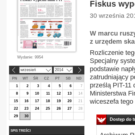
Fiskus wyp
30 września 20
W marcu ruszy
z urzędem sk
Rozliczenie te
Wydanie:
9954
Specjalny syst
podstawie napł
wrzesień
2014
«
»
zatrudniający 
PN
WT
ŚR
CZ
PT
SB
ND
prześlą PIT-11 
1
2
3
4
5
6
7
Ministerstwa F
8
9
10
11
12
13
14
wiceszefa tego r
15
16
17
18
19
20
21
22
23
24
25
26
27
28
29
30
Dostęp do tr
SPIS TREŚCI
Archiwum Rz