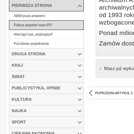
PIERWSZA STRONA
archiwalnyc
od 1993 roku
ABW poza prawem
wzbogacone
Fiskus wypełni nam PIT
Ponad milio
Nierząd nas „wzbogacił”
Zamów dostę
Pocztowe pojednanie
DRUGA STRONA
KRAJ
Masz już wyku
ŚWIAT
PUBLICYSTYKA, OPINIE
POPRZEDNI ARTYKUŁ Z
KULTURA
NAUKA
SPORT
CIEKAWA EKONOMIA