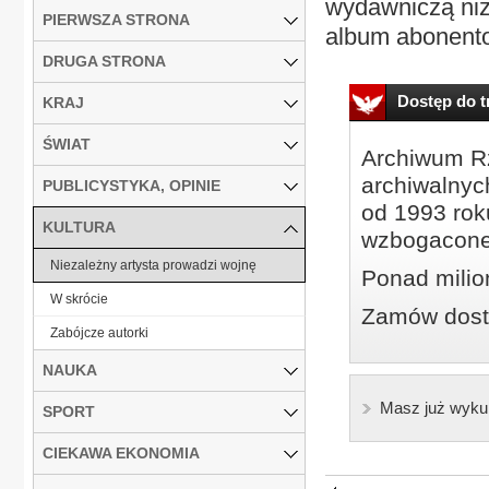
wydawniczą niż
PIERWSZA STRONA
album abonento
DRUGA STRONA
Dostęp do tr
KRAJ
ŚWIAT
Archiwum Rz
archiwalnyc
PUBLICYSTYKA, OPINIE
od 1993 roku
KULTURA
wzbogacone
Niezależny artysta prowadzi wojnę
Ponad milio
W skrócie
Zamów dostę
Zabójcze autorki
NAUKA
Masz już wyku
SPORT
CIEKAWA EKONOMIA