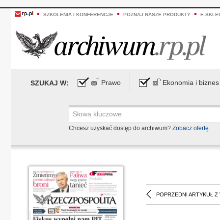
SZKOLENIA I KONFERENCJE
POZNAJ NASZE PRODUKTY
E-SKLE
Prawo
Ekonomia i biznes
SZUKAJ W:
Chcesz uzyskać dostęp do archiwum?
Zobacz ofertę
POPRZEDNI ARTYKUŁ Z