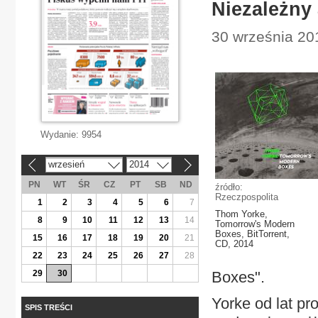
Niezależny
30 września 201
Wydanie:
9954
wrzesień
2014
«
»
PN
WT
ŚR
CZ
PT
SB
ND
źródło:
Rzeczpospolita
1
2
3
4
5
6
7
Thom Yorke,
8
9
10
11
12
13
14
Tomorrow's Modern
Boxes, BitTorrent,
15
16
17
18
19
20
21
CD, 2014
22
23
24
25
26
27
28
29
30
Boxes".
Yorke od lat p
SPIS TREŚCI