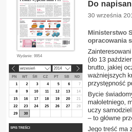
Do napisan
30 września 20
Ministerstwo 
opracowania s
Zainteresowani
Wydanie:
9954
(do 13 paździe
brutto, jakiej 
wrzesień
2014
«
»
ważniejszych kr
PN
WT
ŚR
CZ
PT
SB
ND
przystępność p
1
2
3
4
5
6
7
8
9
10
11
12
13
14
Bycie świadomy
15
16
17
18
19
20
21
małoletniego, 
22
23
24
25
26
27
28
uczy samodziel
29
30
– to główne prz
Jego treść ma z
SPIS TREŚCI