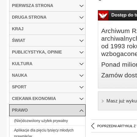
PIERWSZA STRONA
Dostęp do tr
DRUGA STRONA
KRAJ
Archiwum Rz
archiwalnyc
ŚWIAT
od 1993 roku
PUBLICYSTYKA, OPINIE
wzbogacone
Ponad milio
KULTURA
Zamów dostę
NAUKA
SPORT
CIEKAWA EKONOMIA
Masz już wyku
PRAWO
(Nie)dozwolony użytek prywatny
POPRZEDNI ARTYKUŁ Z
Aplikacje dla pięciu tysięcy młodych
prawników