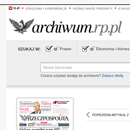
SZKOLENIA I KONFERENCJE
POZNAJ NASZE PRODUKTY
E-SKLE
Prawo
Ekonomia i biznes
SZUKAJ W:
Chcesz uzyskać dostęp do archiwum?
Zobacz ofertę
POPRZEDNI ARTYKUŁ Z