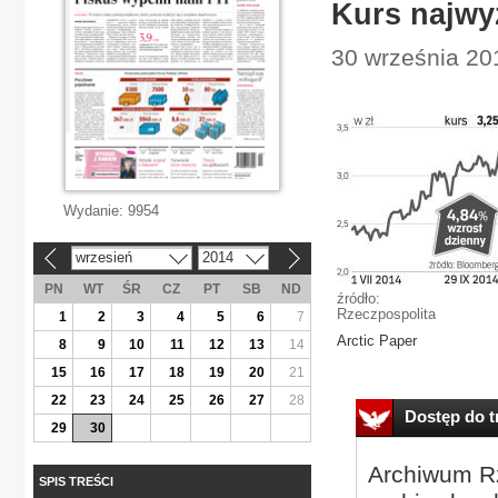
Kurs najwy
30 września 20
Wydanie:
9954
wrzesień
2014
«
»
PN
WT
ŚR
CZ
PT
SB
ND
źródło:
Rzeczpospolita
1
2
3
4
5
6
7
Arc­tic Pa­per
8
9
10
11
12
13
14
15
16
17
18
19
20
21
22
23
24
25
26
27
28
Dostęp do tr
29
30
Archiwum Rz
SPIS TREŚCI