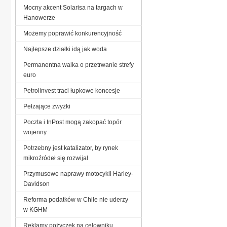
Mocny akcent Solarisa na targach w
Hanowerze
Możemy poprawić konkurencyjność
Najlepsze działki idą jak woda
Permanentna walka o przetrwanie strefy
euro
Petrolinvest traci łupkowe koncesje
Pełzające zwyżki
Poczta i InPost mogą zakopać topór
wojenny
Potrzebny jest katalizator, by rynek
mikroźródeł się rozwijał
Przymusowe naprawy motocykli Harley-
Davidson
Reforma podatków w Chile nie uderzy
w KGHM
Reklamy pożyczek na celowniku