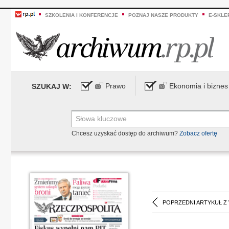
SZKOLENIA I KONFERENCJE
POZNAJ NASZE PRODUKTY
E-SKLE
Prawo
Ekonomia i biznes
SZUKAJ W:
Chcesz uzyskać dostęp do archiwum?
Zobacz ofertę
POPRZEDNI ARTYKUŁ Z