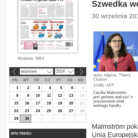
Szwedka we
30 września 201
Wydanie:
9954
wrzesień
2014
«
»
autor zdjęcia: Thierry
Charlier
PN
WT
ŚR
CZ
PT
SB
ND
źródło: AFP
1
2
3
4
5
6
7
Cecilia Malmström
8
9
10
11
12
13
14
jest gotowa walczyć o
poszerzenie stref
15
16
17
18
19
20
21
wolnego handlu
22
23
24
25
26
27
28
29
30
Malmström poka
Unia Europejska
SPIS TREŚCI