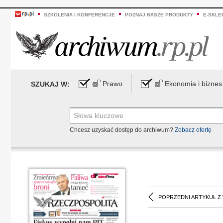
SZKOLENIA I KONFERENCJE
POZNAJ NASZE PRODUKTY
E-SKLE
Prawo
Ekonomia i biznes
SZUKAJ W:
Chcesz uzyskać dostęp do archiwum?
Zobacz ofertę
POPRZEDNI ARTYKUŁ Z