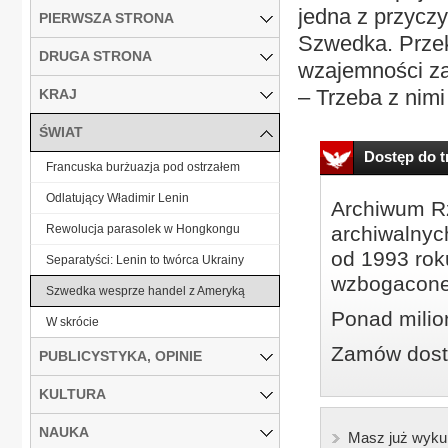
jedna z przycz
PIERWSZA STRONA
Szwedka. Przek
DRUGA STRONA
wzajemności zam
– Trzeba z nimi
KRAJ
ŚWIAT
Dostęp do tr
Francuska burżuazja pod ostrzałem
Odlatujący Władimir Lenin
Archiwum Rz
Rewolucja parasolek w Hongkongu
archiwalnyc
od 1993 roku
Separatyści: Lenin to twórca Ukrainy
wzbogacone
Szwedka wesprze handel z Ameryką
Ponad milio
W skrócie
Zamów dostę
PUBLICYSTYKA, OPINIE
KULTURA
NAUKA
Masz już wyku