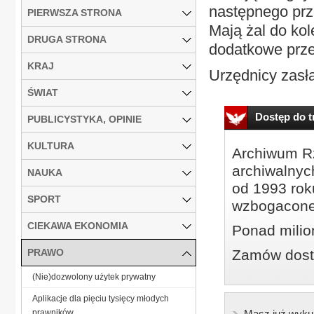
następnego prz
PIERWSZA STRONA
Mają żal do kol
DRUGA STRONA
dodatkowe prze
KRAJ
Urzędnicy zasłan
ŚWIAT
Dostęp do tr
PUBLICYSTYKA, OPINIE
KULTURA
Archiwum Rz
archiwalnyc
NAUKA
od 1993 roku
SPORT
wzbogacone
CIEKAWA EKONOMIA
Ponad milio
PRAWO
Zamów dostę
(Nie)dozwolony użytek prywatny
Aplikacje dla pięciu tysięcy młodych
prawników
Masz już wyku