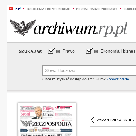
SZKOLENIA I KONFERENCJE
POZNAJ NASZE PRODUKTY
E-SKLE
Prawo
Ekonomia i biznes
SZUKAJ W:
Chcesz uzyskać dostęp do archiwum?
Zobacz ofertę
POPRZEDNI ARTYKUŁ Z