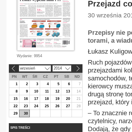
Przejazd co
30 września 20
Przepisy nie 
torami, a wiadu
Łukasz Kuligow
Wydanie:
9954
Ruch pojazdów w
wrzesień
2014
przejazdami kol
«
»
PN
WT
ŚR
CZ
PT
SB
ND
samochodów, ter
1
2
3
4
5
6
7
kierowcy muszą
8
9
10
11
12
13
14
drugą stronę to
15
16
17
18
19
20
21
przejazd, który 
22
23
24
25
26
27
28
– To znacznie
29
30
czytelnicy, nar
Dodają, że gdy 
SPIS TREŚCI