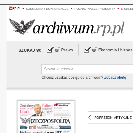
SZKOLENIA I KONFERENCJE
POZNAJ NASZE PRODUKTY
E-SKLE
Prawo
Ekonomia i biznes
SZUKAJ W:
Chcesz uzyskać dostęp do archiwum?
Zobacz ofertę
POPRZEDNI ARTYKUŁ Z