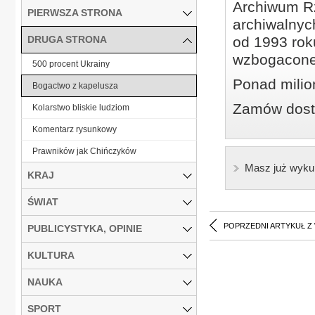
Archiwum Rz
PIERWSZA STRONA
archiwalnyc
DRUGA STRONA
od 1993 roku
wzbogacone
500 procent Ukrainy
Ponad milio
Bogactwo z kapelusza
Zamów dostę
Kolarstwo bliskie ludziom
Komentarz rysunkowy
Prawników jak Chińczyków
Masz już wyku
KRAJ
ŚWIAT
POPRZEDNI ARTYKUŁ Z
PUBLICYSTYKA, OPINIE
KULTURA
NAUKA
SPORT