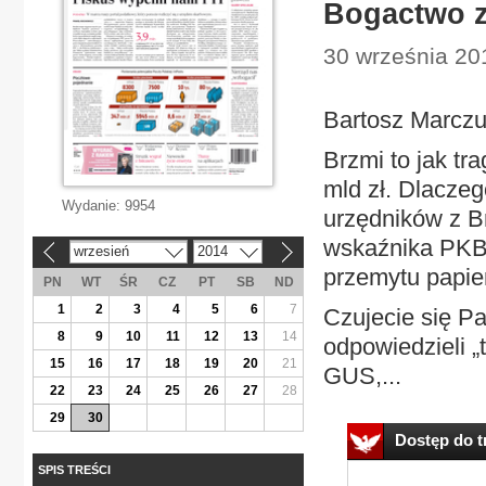
Bogactwo z
30 września 201
Bartosz Marcz
Brzmi to jak tra
mld zł. Dlacze
Wydanie:
9954
urzędników z B
wskaźnika PKB, 
wrzesień
2014
«
»
przemytu papie
PN
WT
ŚR
CZ
PT
SB
ND
1
2
3
4
5
6
7
Czujecie się Pa
8
9
10
11
12
13
14
odpowiedzieli „
15
16
17
18
19
20
21
GUS,...
22
23
24
25
26
27
28
29
30
Dostęp do tr
SPIS TREŚCI