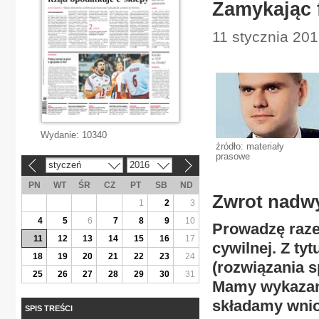
Zamykając f
11 stycznia 201
Wydanie:
10340
źródło: materiały
prasowe
styczeń
2016
«
»
PN
WT
ŚR
CZ
PT
SB
ND
Zwrot nadwy
1
2
3
4
5
6
7
8
9
10
Prowadzę raze
11
12
13
14
15
16
17
cywilnej. Z ty
18
19
20
21
22
23
24
(rozwiązania s
25
26
27
28
29
30
31
Mamy wykazaną
składamy wnios
SPIS TREŚCI