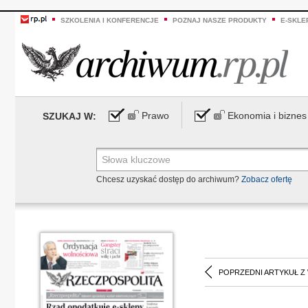
SZKOLENIA I KONFERENCJE
POZNAJ NASZE PRODUKTY
E-SKLE
Prawo
Ekonomia i biznes
SZUKAJ W:
Chcesz uzyskać dostęp do archiwum?
Zobacz ofertę
POPRZEDNI ARTYKUŁ Z