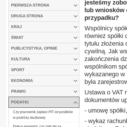
jesteśmy zobo
PIERWSZA STRONA
lub wniosków 
DRUGA STRONA
przypadku?
KRAJ
Wspólnicy spół
również spółki 
ŚWIAT
tytułu złożenia
PUBLICYSTYKA, OPINIE
cywilną. Jak ws
zakończenia dzi
KULTURA
wspólnikom spó
SPORT
wykazanego w d
EKONOMIA
była zarejestro
Ustawa o VAT 
PRAWO
dokumentów upr
PODATKI
- umowę spółki,
Czy pracownik zapłaci PIT od posiłków
w podróży służbowej
- wykaz rachu
Fiskus sprawdzi, czy zaliczki są