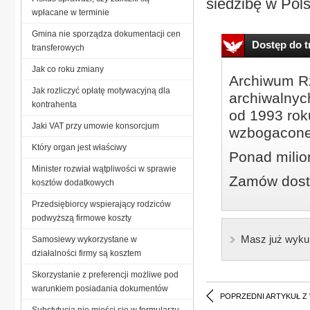
siedzibę w Pol
wpłacane w terminie
Gmina nie sporządza dokumentacji cen
Dostęp do tr
transferowych
Jak co roku zmiany
Archiwum Rz
Jak rozliczyć opłatę motywacyjną dla
archiwalnyc
kontrahenta
od 1993 roku
Jaki VAT przy umowie konsorcjum
wzbogacone
Który organ jest właściwy
Ponad milio
Minister rozwiał wątpliwości w sprawie
Zamów dostę
kosztów dodatkowych
Przedsiębiorcy wspierający rodziców
podwyższą firmowe koszty
Masz już wyku
Samosiewy wykorzystane w
działalności firmy są kosztem
Skorzystanie z preferencji możliwe pod
warunkiem posiadania dokumentów
POPRZEDNI ARTYKUŁ Z
Substytucja nie mieści się w formularzu