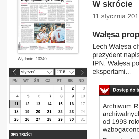
W skrócie
11 stycznia 201
Wałęsa prop
Lech Wałęsa ch
prezydent napis
Wydanie:
10340
IPN. Wałęsa pop
ekspertami...
styczeń
2016
«
»
PN
WT
ŚR
CZ
PT
SB
ND
1
2
3
Dostęp do tr
4
5
6
7
8
9
10
11
12
13
14
15
16
17
Archiwum Rz
18
19
20
21
22
23
24
archiwalnyc
25
26
27
28
29
30
31
od 1993 roku
wzbogacone
SPIS TREŚCI