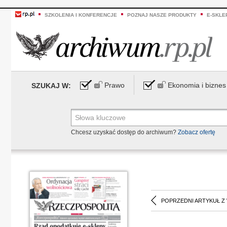
SZKOLENIA I KONFERENCJE
POZNAJ NASZE PRODUKTY
E-SKLE
Prawo
Ekonomia i biznes
SZUKAJ W:
Chcesz uzyskać dostęp do archiwum?
Zobacz ofertę
POPRZEDNI ARTYKUŁ Z