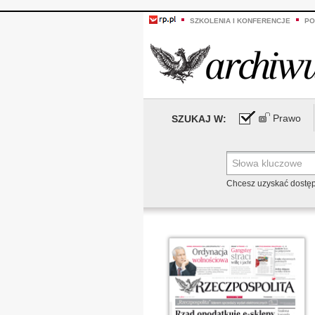
SZKOLENIA I KONFERENCJE
PO
Prawo
SZUKAJ W:
Chcesz uzyskać dostę