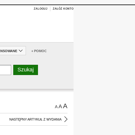
ZALOGUJ
ZAŁÓŻ KONTO
ANSOWANE
+ POMOC
A
A
A
NASTĘPNY ARTYKUŁ Z WYDANIA