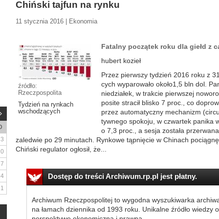
Chiński tajfun na rynku
11 stycznia 2016 | Ekonomia
Fatalny początek roku dla giełd z c
hu­bert ko­zieł
Przez pierw­szy ty­dzie­ń 2016 ro­ku z 3
cych wy­pa­ro­wa­ło oko­ło1,5 bln dol. Pa
źródło:
Rzeczpospolita
nie­dzia­łek, w trak­cie pierw­szej no­wo­
po­si­te stra­cił bli­sko 7 proc., co do­pro­
Tydzień na rynkach
wschodzących­­­
przez au­to­ma­tycz­ny me­cha­nizm (cir­cu
tyw­ne­go spo­ko­ju, w czwar­tek pa­ni­ka 
D
o 7,3 proc., a se­sja zo­sta­ła prze­rwa­n
3
za­le­d­wie po­ 29 mi­nu­tach. Ryn­ko­we tąp­nię­cie w Chinach po­cią­gnę­ł
Chiń­ski re­gu­la­tor ogło­sił, że...
10
17
Dostęp do treści Archiwum.rp.pl jest płatny.
24
31
Archiwum Rzeczpospolitej to wygodna wyszukiwarka archiw
na łamach dziennika od 1993 roku. Unikalne źródło wiedzy o
perspektywę ekonomiczną i prawną.