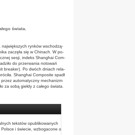
ałego świata.
1 naj­więk­szych ryn­ków wscho­dzą­
­ni­ka za­czę­ła się w Chinach. W po­
rocz­nej se­sji, in­deks Shan­ghai Com­
wa­dzi­ło do­ przer­wa­nia no­to­wań
­it bre­aker). Po d­wóch dniach re­la­
wró­ci­ła. Shan­ghai Com­po­si­te spadł
a ­przez au­to­ma­tycz­ny me­cha­nizm
o za­ so­bą gieł­dy z ca­łe­go świa­ta.
alnych tekstów opublikowanych
 Polsce i świecie, wzbogacone o