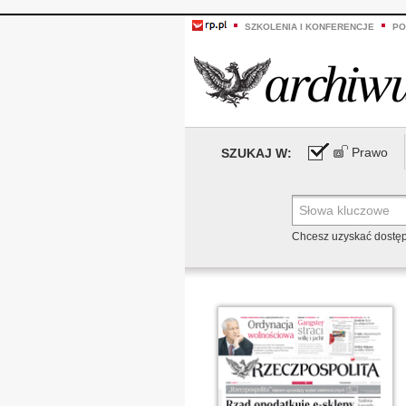
SZKOLENIA I KONFERENCJE
PO
Prawo
SZUKAJ W:
Chcesz uzyskać dostę