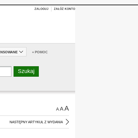
ZALOGUJ
ZAŁÓŻ KONTO
ANSOWANE
+ POMOC
A
A
A
NASTĘPNY ARTYKUŁ Z WYDANIA