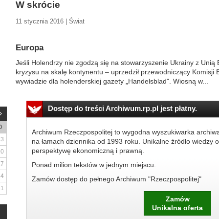
W skrócie
11 stycznia 2016 | Świat
Europa
Jeśli Holendrzy nie zgodzą się na stowarzyszenie Ukrainy z Uni
kryzysu na skalę kontynentu – uprzedził przewodniczący Komisji 
wywiadzie dla holenderskiej gazety „Handelsblad". Wiosną w...
Dostęp do treści Archiwum.rp.pl jest płatny.
D
Archiwum Rzeczpospolitej to wygodna wyszukiwarka archiw
3
na łamach dziennika od 1993 roku. Unikalne źródło wiedzy o
perspektywę ekonomiczną i prawną.
10
17
Ponad milion tekstów w jednym miejscu.
24
Zamów dostęp do pełnego Archiwum "Rzeczpospolitej"
31
Zamów
Unikalna oferta