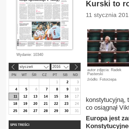
Kurski to 
11 stycznia 201
Wydanie:
10340
styczeń
2016
«
»
autor zdjęcia: Radek
Pasterski
PN
WT
ŚR
CZ
PT
SB
ND
źródło: Fotorzepa
1
2
3
4
5
6
7
8
9
10
11
12
13
14
15
16
17
konstytucyjną, 
18
19
20
21
22
23
24
co osiągnął Vik
25
26
27
28
29
30
31
Europa jest z
Konstytucyjne
SPIS TREŚCI