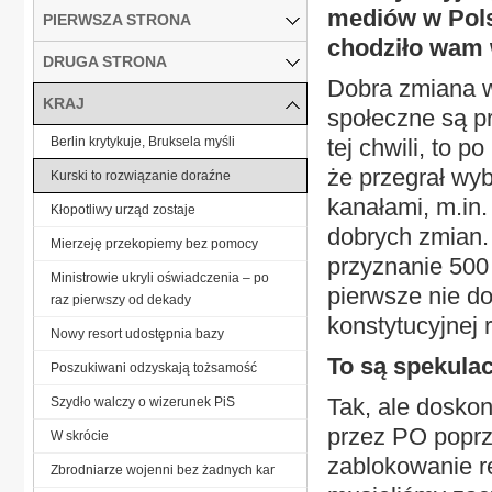
mediów w Polsc
PIERWSZA STRONA
chodziło wam 
DRUGA STRONA
Dobra zmiana w
KRAJ
społeczne są p
Berlin krytykuje, Bruksela myśli
tej chwili, to 
że przegrał wyb
Kurski to rozwiązanie doraźne
kanałami, m.in
Kłopotliwy urząd zostaje
dobrych zmian.
Mierzeję przekopiemy bez pomocy
przyznanie 500 
Ministrowie ukryli oświadczenia – po
pierwsze nie d
raz pierwszy od dekady
konstytucyjnej 
Nowy resort udostępnia bazy
To są spekulac
Poszukiwani odzyskają tożsamość
Tak, ale doskon
Szydło walczy o wizerunek PiS
przez PO poprz
W skrócie
zablokowanie 
Zbrodniarze wojenni bez żadnych kar