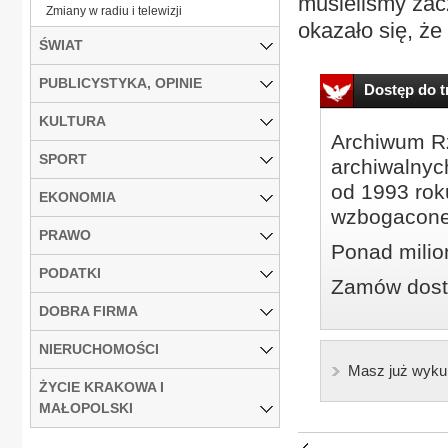
musieliśmy zac
Zmiany w radiu i telewizji
okazało się, że 
ŚWIAT
PUBLICYSTYKA, OPINIE
Dostęp do tr
KULTURA
Archiwum Rz
SPORT
archiwalnyc
od 1993 roku
EKONOMIA
wzbogacone
PRAWO
Ponad milio
PODATKI
Zamów dostę
DOBRA FIRMA
NIERUCHOMOŚCI
Masz już wyku
ŻYCIE KRAKOWA I
MAŁOPOLSKI