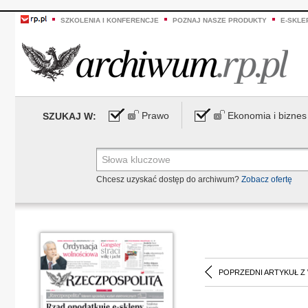
SZKOLENIA I KONFERENCJE
POZNAJ NASZE PRODUKTY
E-SKLE
Prawo
Ekonomia i biznes
SZUKAJ W:
Chcesz uzyskać dostęp do archiwum?
Zobacz ofertę
POPRZEDNI ARTYKUŁ Z