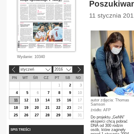
Poszukiwan
11 stycznia 201
Wydanie:
10340
styczeń
2016
«
»
PN
WT
ŚR
CZ
PT
SB
ND
1
2
3
4
5
6
7
8
9
10
autor zdjęcia: Thomas
11
12
13
14
15
16
17
Samson
18
19
20
21
22
23
24
źródło: AFP
25
26
27
28
29
30
31
Do projektu „GeNN”
eksperci chcą pobrać
DNA od 300 rodzin
osób, które zaginęły
SPIS TREŚCI
przed 1 stycznia 2004