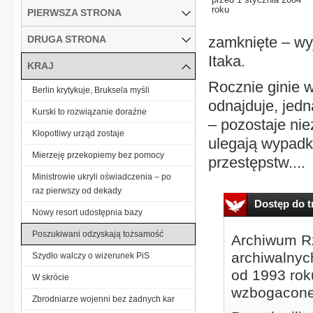
roku
PIERWSZA STRONA
DRUGA STRONA
zamknięte – wyj
Itaka.
KRAJ
Rocznie ginie w
Berlin krytykuje, Bruksela myśli
odnajduje, jedn
Kurski to rozwiązanie doraźne
– pozostaje nie
Kłopotliwy urząd zostaje
ulegają wypadk
Mierzeję przekopiemy bez pomocy
przestępstw....
Ministrowie ukryli oświadczenia – po
raz pierwszy od dekady
Dostęp do tr
Nowy resort udostępnia bazy
Poszukiwani odzyskają tożsamość
Archiwum Rz
archiwalnyc
Szydło walczy o wizerunek PiS
od 1993 roku
W skrócie
wzbogacone
Zbrodniarze wojenni bez żadnych kar