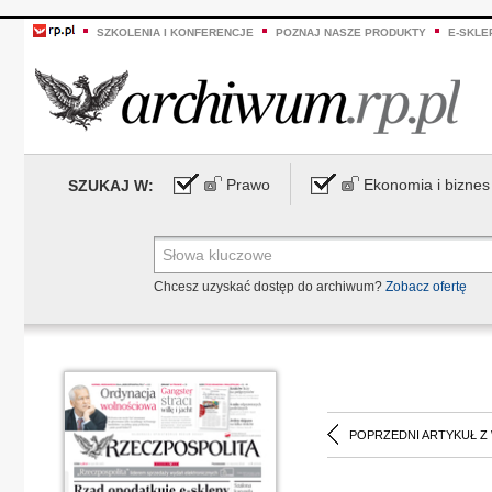
SZKOLENIA I KONFERENCJE
POZNAJ NASZE PRODUKTY
E-SKLE
Prawo
Ekonomia i biznes
SZUKAJ W:
Chcesz uzyskać dostęp do archiwum?
Zobacz ofertę
POPRZEDNI ARTYKUŁ Z