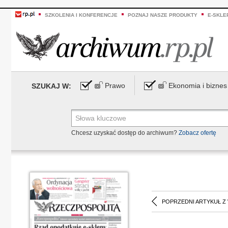
SZKOLENIA I KONFERENCJE
POZNAJ NASZE PRODUKTY
E-SKLE
Prawo
Ekonomia i biznes
SZUKAJ W:
Chcesz uzyskać dostęp do archiwum?
Zobacz ofertę
POPRZEDNI ARTYKUŁ Z