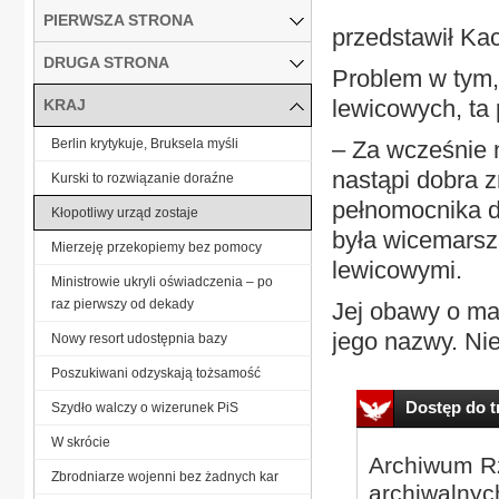
PIERWSZA STRONA
przedstawił Ka
DRUGA STRONA
Problem w tym,
lewicowych, ta 
KRAJ
Berlin krytykuje, Bruksela myśli
– Za wcześnie n
nastąpi dobra 
Kurski to rozwiązanie doraźne
pełnomocnika d
Kłopotliwy urząd zostaje
była wicemarsz
Mierzeję przekopiemy bez pomocy
lewicowymi.
Ministrowie ukryli oświadczenia – po
raz pierwszy od dekady
Jej obawy o ma
jego nazwy. Nie
Nowy resort udostępnia bazy
Poszukiwani odzyskają tożsamość
Dostęp do tr
Szydło walczy o wizerunek PiS
W skrócie
Archiwum Rz
Zbrodniarze wojenni bez żadnych kar
archiwalnyc