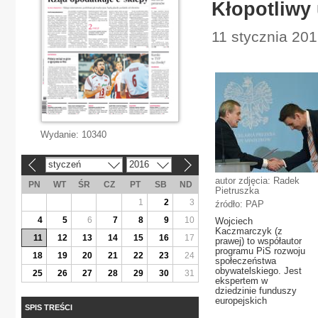
Kłopotliwy 
11 stycznia 201
Wydanie:
10340
styczeń
2016
«
»
autor zdjęcia: Radek
PN
WT
ŚR
CZ
PT
SB
ND
Pietruszka
1
2
3
źródło: PAP
4
5
6
7
8
9
10
Wojciech
Kaczmarczyk (z
11
12
13
14
15
16
17
prawej) to współautor
programu PiS rozwoju
18
19
20
21
22
23
24
społeczeństwa
obywatelskiego. Jest
25
26
27
28
29
30
31
ekspertem w
dziedzinie funduszy
europejskich
SPIS TREŚCI