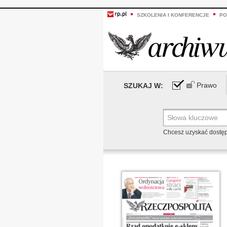
SZKOLENIA I KONFERENCJE
PO
Prawo
SZUKAJ W:
Chcesz uzyskać dostę