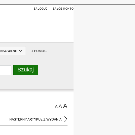
ZALOGUJ
ZAŁÓŻ KONTO
ANSOWANE
+ POMOC
A
A
A
NASTĘPNY ARTYKUŁ Z WYDANIA