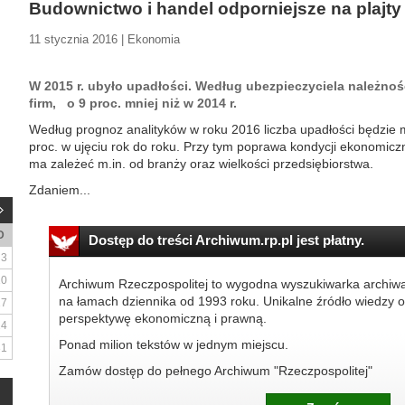
Budownictwo i handel odporniejsze na plajty
11 stycznia 2016 | Ekonomia
W 2015 r. ubyło upadłości. Według ubezpieczyciela należnoś
firm, o 9 proc. mniej niż w 2014 r.
Według prognoz analityków w roku 2016 liczba upadłości będzie m
proc. w ujęciu rok do roku. Przy tym poprawa kondycji ekonomicz
ma zależeć m.in. od branży oraz wielkości przedsiębiorstwa.
Zdaniem...
D
Dostęp do treści Archiwum.rp.pl jest płatny.
3
10
Archiwum Rzeczpospolitej to wygodna wyszukiwarka archiw
na łamach dziennika od 1993 roku. Unikalne źródło wiedzy o
17
perspektywę ekonomiczną i prawną.
24
Ponad milion tekstów w jednym miejscu.
31
Zamów dostęp do pełnego Archiwum "Rzeczpospolitej"