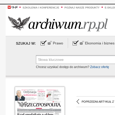
SZKOLENIA I KONFERENCJE
POZNAJ NASZE PRODUKTY
E-SKLE
Prawo
Ekonomia i biznes
SZUKAJ W:
Chcesz uzyskać dostęp do archiwum?
Zobacz ofertę
POPRZEDNI ARTYKUŁ Z