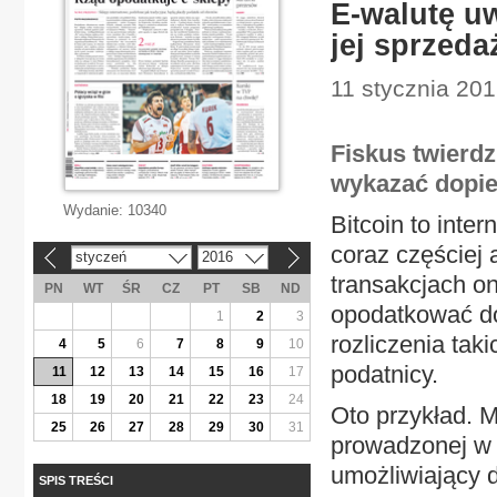
E-walutę u
jej sprzeda
11 stycznia 201
Fiskus twierdz
wykazać dopie
Wydanie:
10340
Bitcoin to inte
coraz częściej
styczeń
2016
«
»
transakcjach on
PN
WT
ŚR
CZ
PT
SB
ND
opodatkować do
1
2
3
rozliczenia tak
4
5
6
7
8
9
10
podatnicy.
11
12
13
14
15
16
17
18
19
20
21
22
23
24
Oto przykład. M
25
26
27
28
29
30
31
prowadzonej w 
umożliwiający 
SPIS TREŚCI