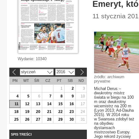
Emeryt, któ
11 stycznia 20
Wydanie:
10340
styczeń
2016
«
»
źródło: archiwum
PN
WT
ŚR
CZ
PT
SB
ND
prywatne
1
2
3
Michał Derus –
dwukrotny mistrz
4
5
6
7
8
9
10
świata w biegu na 100
m oraz dwukrotny
11
12
13
14
15
16
17
wicemistrz na 200 m
(Lyon 2013; Ad-Dauha
18
19
20
21
22
23
24
2015). W 2014 roku
w Swansea zdobył też
25
26
27
28
29
30
31
na obydwu
dystansach
mistrzostwo Europy.
SPIS TREŚCI
Jego rekord życiowy