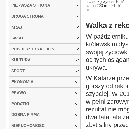
na setkę wynosi 10,51
PIERWSZA STRONA
s, na 200 m – 21,87
s.
DRUGA STRONA
Walka z rek
KRAJ
W październiku 
ŚWIAT
królewskim dyst
PUBLICYSTYKA, OPINIE
swojej życiówki
od tych osiąga
KULTURA
ukrywa.
SPORT
W Katarze przeb
EKONOMIA
gorszy od rekor
szybciej. W 20
PRAWO
w pełni zdrowym
PODATKI
rezultat nie mó
DOBRA FIRMA
dwa lata, ale 
zbyt silny prze
NIERUCHOMOŚCI