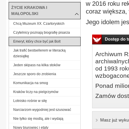
w 2016 roku rek
ŻYCIE KRAKOWA I
coraz większa,
MAŁOPOLSKI
Jego idolem jes
Chcą Muzeum XX. Czartoryskich
Czytelnicy poznają biografię pisarza
Dostęp do tr
Emeryt, który chce być jak Bolt
Jak trafić bestsellerem w literacką
Archiwum Rz
dziesiątkę
archiwalnyc
Jeden skipass na kilka stoków
od 1993 roku
Jeszcze sporo do zrobienia
wzbogacone
Komunikacja na smog
Ponad milio
Kraków liczy na pielgrzymów
Zamów dostę
Lotnisko rośnie w siłę
Narciarzom wygodniej jest szusować
Nie tylko się modlą, ale i wydają
Masz już wyku
Nowy biurowiec i etaty