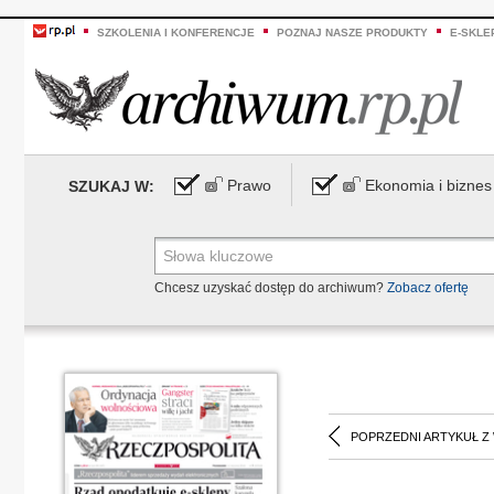
SZKOLENIA I KONFERENCJE
POZNAJ NASZE PRODUKTY
E-SKLE
Prawo
Ekonomia i biznes
SZUKAJ W:
Chcesz uzyskać dostęp do archiwum?
Zobacz ofertę
POPRZEDNI ARTYKUŁ Z