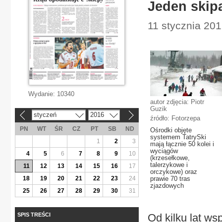
Jeden skip
11 stycznia 201
Wydanie:
10340
autor zdjęcia: Piotr
Guzik
styczeń
2016
«
»
źródło: Fotorzepa
PN
WT
ŚR
CZ
PT
SB
ND
Ośrodki objęte
systemem TatrySki
1
2
3
mają łącznie 50 kolei i
wyciągów
4
5
6
7
8
9
10
(krzesełkowe,
talerzykowe i
11
12
13
14
15
16
17
orczykowe) oraz
18
19
20
21
22
23
24
prawie 70 tras
zjazdowych
25
26
27
28
29
30
31
SPIS TREŚCI
Od kilku lat ws