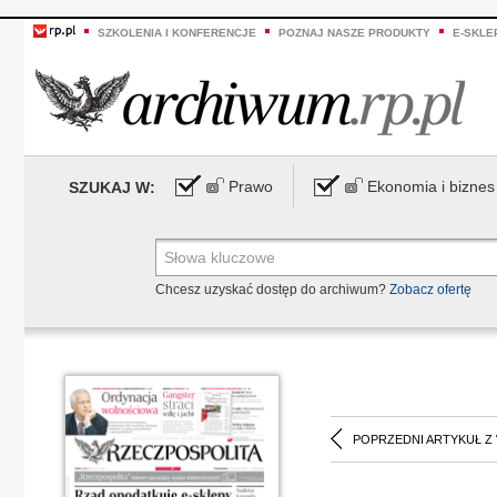
SZKOLENIA I KONFERENCJE
POZNAJ NASZE PRODUKTY
E-SKLE
Prawo
Ekonomia i biznes
SZUKAJ W:
Chcesz uzyskać dostęp do archiwum?
Zobacz ofertę
POPRZEDNI ARTYKUŁ Z