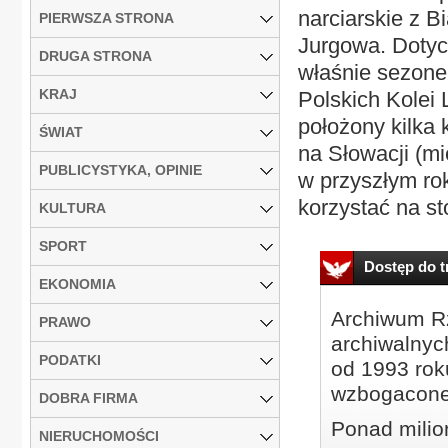
narciarskie z B
PIERWSZA STRONA
Jurgowa. Dotyc
DRUGA STRONA
właśnie sezone
KRAJ
Polskich Kolei
położony kilka
ŚWIAT
na Słowacji (mi
PUBLICYSTYKA, OPINIE
w przyszłym ro
korzystać na s
KULTURA
SPORT
Dostęp do tr
EKONOMIA
Archiwum Rz
PRAWO
archiwalnyc
PODATKI
od 1993 roku
wzbogacone
DOBRA FIRMA
Ponad milio
NIERUCHOMOŚCI