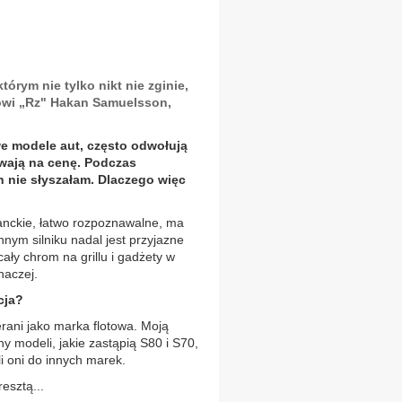
órym nie tylko nikt nie zginie,
mówi „Rz" Hakan Samuelsson,
e modele aut, często odwołują
ywają na cenę. Podczas
h nie słyszałam. Dlaczego więc
anckie, łatwo rozpoznawalne, ma
nnym silniku nadal jest przyjazne
cały chrom na grillu i gadżety w
naczej.
cja?
erani jako marka flotowa. Moją
y modeli, jakie zastąpią S80 i S70,
i oni do innych marek.
esztą...