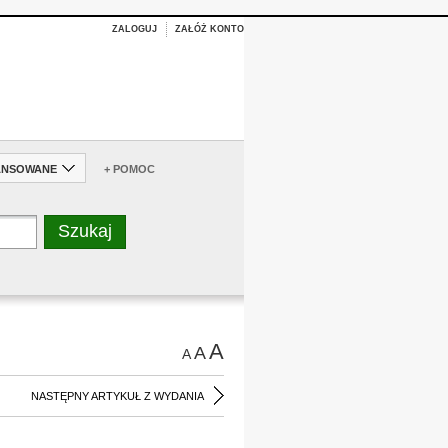
ZALOGUJ
ZAŁÓŻ KONTO
ANSOWANE
+ POMOC
A
A
A
NASTĘPNY ARTYKUŁ Z WYDANIA