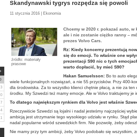
Skandynawski tygrys rozpędza się powoli
11 stycznia 2016 | Ekonomia
Chcemy w 2020 r. pokazać auto, w kt
ale i nie zostanie ciężko ranny – 
prezes Volvo Cars.
Rz: Kiedy koncerny prezentują now
się do emocji. To właśnie one wpł
źródło: materiały
prezentacji S90 nic o tych emocjac
prasowe
warto dopłacić, by mieć S90?
Hakan Samuelsson:
Bo to auto eleg
D
wiele funkcjonalnych rozwiązań, a nie 55 przycisków. Przy 400-ko
3
dla środowiska. Za to wszystko klienci chętnie płacą, a nie za ten 
środku. My Szwedzi też mamy emocje. Ale w Volvo traktujemy je i
10
To dlatego największym rynkiem dla Volvo jest właśnie Szwe
17
24
Rzeczywiście Szwedzi są lojalni i nadal jesteśmy najczęściej wybi
ambicją jest utrzymanie tego wysokiego udziału w rynku. Stąd plan
31
nadal popularne wśród szwedzkich firm. Nie pozwolę, żeby odeszl
Nie mamy przy tym ambicji, żeby Volvo podobało się wszystkim, zr