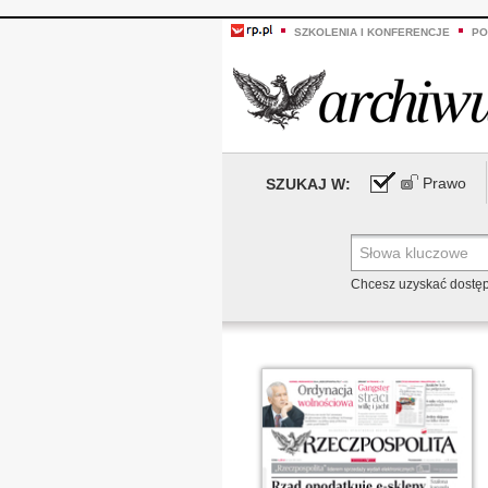
SZKOLENIA I KONFERENCJE
PO
Prawo
SZUKAJ W:
Chcesz uzyskać dostę