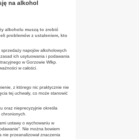
ję na alkohol
ży alkoholu muszą to zrobić
ieli problemów z ustaleniem, kto
ów sprzedaży napojów alkoholowych
z zasad ich usytuowania i podawania
tracyjnego w Gorzowie Wlkp.
ważności w całości.
nie, z którego nic praktycznie nie
ęcia tej uchwały, co może stanowić
 oraz nieprecyzyjnie określa
 chronionych.
elami ustawy o wychowaniu w
„podawanie". Nie można bowiem
 nie przeanalizował znaczenia