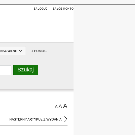
ZALOGUJ
ZAŁÓŻ KONTO
ANSOWANE
+ POMOC
A
A
A
NASTĘPNY ARTYKUŁ Z WYDANIA