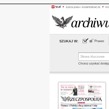
SZKOLENIA I KONFERENCJE
PO
Prawo
SZUKAJ W:
Chcesz uzyskać dostę