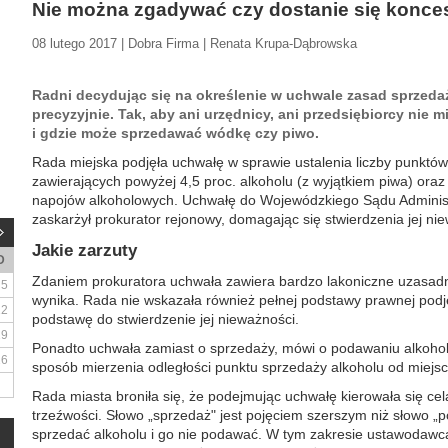
Nie można zgadywać czy dostanie się konces
08 lutego 2017 | Dobra Firma | Renata Krupa-Dąbrowska
Radni decydując się na określenie w uchwale zasad sprzeda
precyzyjnie. Tak, aby ani urzędnicy, ani przedsiębiorcy nie m
i gdzie może sprzedawać wódkę czy piwo.
Rada miejska podjęła uchwałę w sprawie ustalenia liczby punkt
zawierających powyżej 4,5 proc. alkoholu (z wyjątkiem piwa) ora
napojów alkoholowych. Uchwałę do Wojewódzkiego Sądu Adminis
zaskarżył prokurator rejonowy, domagając się stwierdzenia jej nie
Jakie zarzuty
D
Zdaniem prokuratora uchwała zawiera bardzo lakoniczne uzasadnie
5
wynika. Rada nie wskazała również pełnej podstawy prawnej podj
12
podstawę do stwierdzenie jej nieważności.
19
Ponadto uchwała zamiast o sprzedaży, mówi o podawaniu alkoholu
26
sposób mierzenia odległości punktu sprzedaży alkoholu od miejsc
Rada miasta broniła się, że podejmując uchwałę kierowała się c
trzeźwości. Słowo „sprzedaż" jest pojęciem szerszym niż słowo 
sprzedać alkoholu i go nie podawać. W tym zakresie ustawodawca