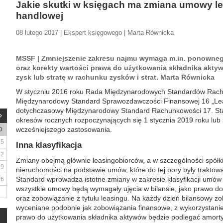
Jakie skutki w księgach ma zmiana umowy l
handlowej
08 lutego 2017 | Ekspert księgowego | Marta Równicka
MSSF | Zmniejszenie zakresu najmu wymaga m.in. ponowne
oraz korekty wartości prawa do użytkowania składnika aktyw
zysk lub stratę w rachunku zysków i strat. Marta Równicka
W styczniu 2016 roku Rada Międzynarodowych Standardów Rach
Międzynarodowy Standard Sprawozdawczości Finansowej 16 „Leas
dotychczasowy Międzynarodowy Standard Rachunkowości 17. St
okresów rocznych rozpoczynających się 1 stycznia 2019 roku lub 
wcześniejszego zastosowania.
D
5
Inna klasyfikacja
12
Zmiany obejmą głównie leasingobiorców, a w szczególności spół
19
nieruchomości na podstawie umów, które do tej pory były traktowa
Standard wprowadza istotne zmiany w zakresie klasyfikacji umów
26
wszystkie umowy będą wymagały ujęcia w bilansie, jako prawo d
oraz zobowiązanie z tytułu leasingu. Na każdy dzień bilansowy zo
wyceniane podobnie jak zobowiązania finansowe, z wykorzystanie
prawo do użytkowania składnika aktywów będzie podlegać amortyz