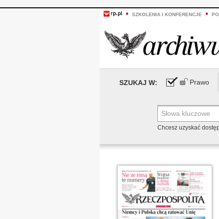
SZKOLENIA I KONFERENCJE
PO
Prawo
SZUKAJ W:
Chcesz uzyskać dostę