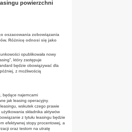
easingu powierzchni
go oszacowania zobowiązania
ów. Różnicę odnosi się jako
unkowości opublikowała nowy
ing", który zastępuje
andard będzie obowiązywać dla
później, z możliwością
ki, będące najemcami
ne jak leasing operacyjny.
 leasingu, wskutek czego prawie
o użytkowania składnika aktywów
bowiązanie z tytułu leasingu będzie
m efektywnej stopy procentowej, a
acji oraz testom na utratę