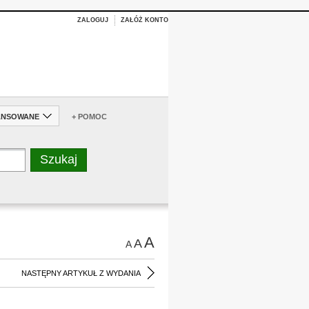
ZALOGUJ
ZAŁÓŻ KONTO
ANSOWANE
+ POMOC
A
A
A
NASTĘPNY ARTYKUŁ Z WYDANIA