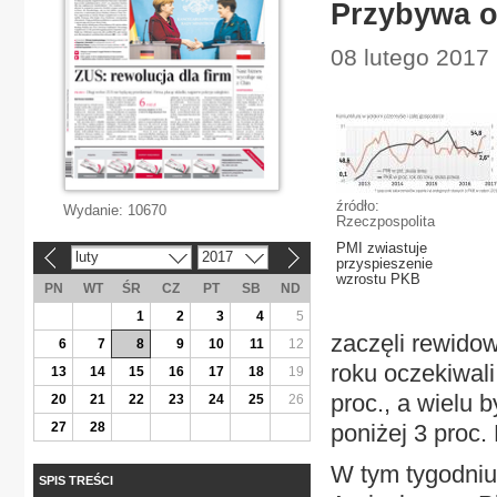
Przybywa o
08 lutego 2017
źródło:
Wydanie:
10670
Rzeczpospolita
PMI zwiastuje
luty
2017
«
»
przyspieszenie
wzrostu PKB
PN
WT
ŚR
CZ
PT
SB
ND
1
2
3
4
5
zaczęli rewido
6
7
8
9
10
11
12
roku oczekiwali
13
14
15
16
17
18
19
proc., a wielu 
20
21
22
23
24
25
26
27
28
poniżej 3 proc.
W tym tygodniu 
SPIS TREŚCI