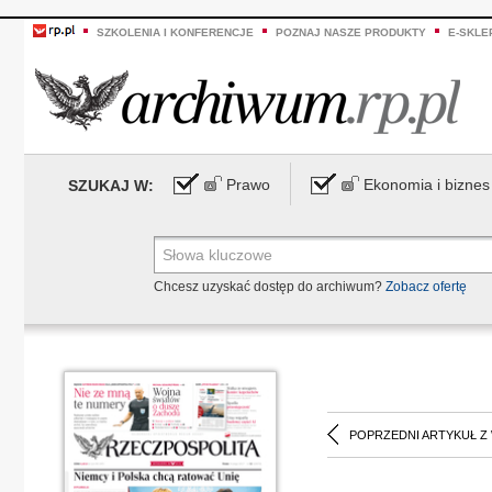
SZKOLENIA I KONFERENCJE
POZNAJ NASZE PRODUKTY
E-SKLE
Prawo
Ekonomia i biznes
SZUKAJ W:
Chcesz uzyskać dostęp do archiwum?
Zobacz ofertę
POPRZEDNI ARTYKUŁ Z