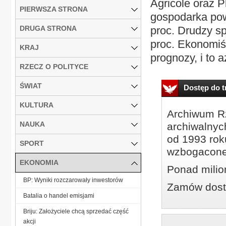
Agricole oraz P
PIERWSZA STRONA
gospodarka powi
DRUGA STRONA
proc. Drudzy sp
proc. Ekonomiś
KRAJ
prognozy, i to a
RZECZ O POLITYCE
ŚWIAT
Dostęp do tr
KULTURA
Archiwum Rz
NAUKA
archiwalnyc
od 1993 roku
SPORT
wzbogacone
EKONOMIA
Ponad milio
BP: Wyniki rozczarowały inwestorów
Zamów dostę
Batalia o handel emisjami
Briju: Założyciele chcą sprzedać część
akcji