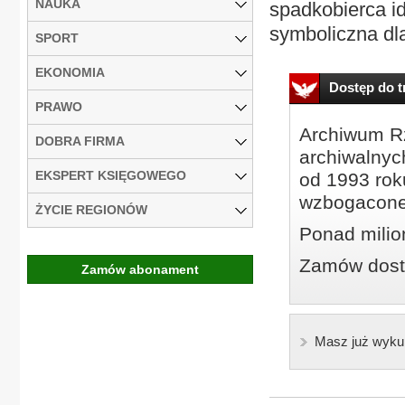
NAUKA
spadkobierca id
symboliczna dla
SPORT
EKONOMIA
Dostęp do tr
PRAWO
Archiwum Rz
DOBRA FIRMA
archiwalnyc
EKSPERT KSIĘGOWEGO
od 1993 roku
wzbogacone
ŻYCIE REGIONÓW
Ponad milio
Zamów dostę
Zamów abonament
Masz już wyku