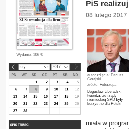
PiS realizu
08 lutego 2017
Wydanie:
10670
luty
2017
«
»
PN
WT
ŚR
CZ
PT
SB
ND
autor zdjęcia: Dariusz
Gorajski
1
2
3
4
5
źródło: Fotorzepa
6
7
8
9
10
11
12
Bogusław Liberadzki
twierdzi, że rządy
13
14
15
16
17
18
19
niemieckiej SPD były
korzystne dla Polski
20
21
22
23
24
25
26
27
28
miała w progra
SPIS TREŚCI