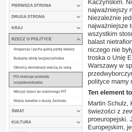
Kaczyńskim. Ni
PIERWSZA STRONA
najważniejszy 
DRUGA STRONA
Niezależnie jed
najważniejsze t
KRAJ
wszystkim stosu
RZECZ O POLITYCE
balast nietrafi
niczego nie był
Arogancja i pycha gubią partię władzy
troska o Unię E
Budujmy strefę bezpieczeństwa
Warszawy w spe
Obrońcy demokracji walczą ze sobą
przedwyborczym
PiS realizuje postulaty
polityce mamy 
socjaldemokratów
Ten element t
Wliczyć dzieci do rodzinnego PIT
Wojna światów o duszę Zachodu
Martin Schulz, 
świeżości z zew
ŚWIAT
proeuropejski.
KULTURA
Europejskim, je