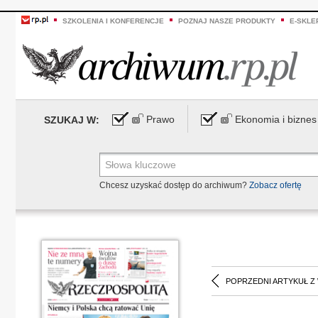
SZKOLENIA I KONFERENCJE
POZNAJ NASZE PRODUKTY
E-SKLE
Prawo
Ekonomia i biznes
SZUKAJ W:
Chcesz uzyskać dostęp do archiwum?
Zobacz ofertę
POPRZEDNI ARTYKUŁ Z