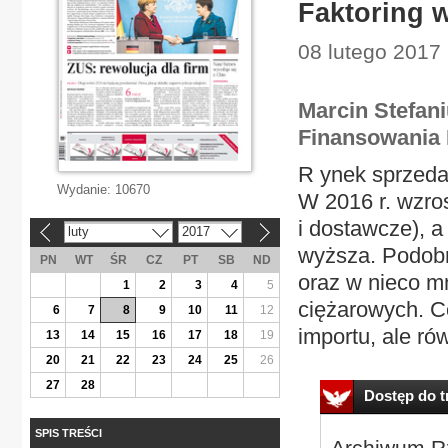
Faktoring 
08 lutego 2017
Marcin Stefan
Finansowania 
R ynek sprzeda
Wydanie:
10670
W 2016 r. wzros
i dostawcze), 
luty
2017
«
»
wyższa. Podobni
PN
WT
ŚR
CZ
PT
SB
ND
oraz w nieco m
1
2
3
4
5
ciężarowych. Co
6
7
8
9
10
11
12
importu, ale ró
13
14
15
16
17
18
19
20
21
22
23
24
25
26
27
28
Dostęp do tr
SPIS TREŚCI
Archiwum Rz