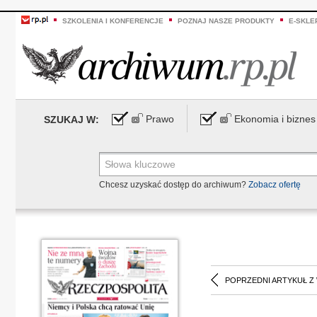
SZKOLENIA I KONFERENCJE
POZNAJ NASZE PRODUKTY
E-SKLE
Prawo
Ekonomia i biznes
SZUKAJ W:
Chcesz uzyskać dostęp do archiwum?
Zobacz ofertę
POPRZEDNI ARTYKUŁ Z