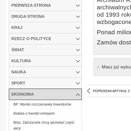
PIERWSZA STRONA
archiwalnyc
od 1993 roku
DRUGA STRONA
wzbogacone
KRAJ
Ponad milio
RZECZ O POLITYCE
Zamów dostę
ŚWIAT
KULTURA
Masz już wyku
NAUKA
SPORT
POPRZEDNI ARTYKUŁ Z
EKONOMIA
BP: Wyniki rozczarowały inwestorów
Batalia o handel emisjami
Briju: Założyciele chcą sprzedać część
akcji