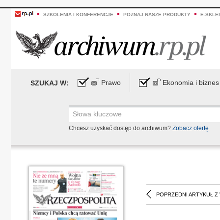
SZKOLENIA I KONFERENCJE
POZNAJ NASZE PRODUKTY
E-SKLE
Prawo
Ekonomia i biznes
SZUKAJ W:
Chcesz uzyskać dostęp do archiwum?
Zobacz ofertę
POPRZEDNI ARTYKUŁ Z