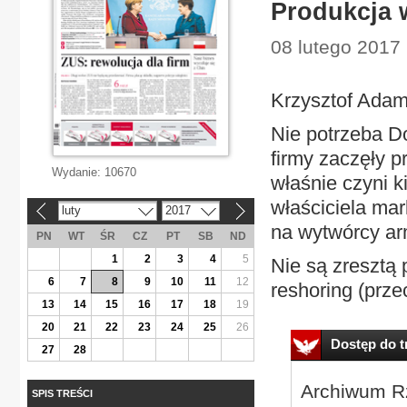
Produkcja 
08 lutego 2017 
Krzysztof Ada
Nie potrzeba D
firmy zaczęły p
Wydanie:
10670
właśnie czyni k
właściciela ma
luty
2017
«
»
na wytwórcy ar
PN
WT
ŚR
CZ
PT
SB
ND
1
2
3
4
5
Nie są zresztą
6
7
8
9
10
11
12
reshoring (prze
13
14
15
16
17
18
19
20
21
22
23
24
25
26
Dostęp do tr
27
28
Archiwum Rz
SPIS TREŚCI