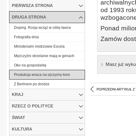
archiwalnyc
PIERWSZA STRONA
od 1993 roku
wzbogacone
DRUGA STRONA
Ponad milio
Doping. Rosja wciąż w oślej ławce
Fotografia dnia
Zamów dostę
Ministerialni mistrzowie Excela
Mężczyźni strzelanie mają w genach
Masz już wyku
Oko na gospodarkę
Produkcja wraca na ojczyzny łono
Z Berlinem po drodze
POPRZEDNI ARTYKUŁ Z
KRAJ
RZECZ O POLITYCE
ŚWIAT
KULTURA