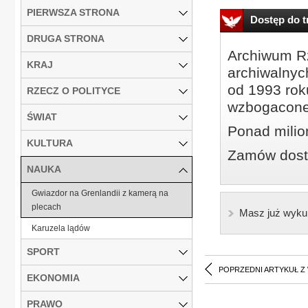
PIERWSZA STRONA
Dostęp do tr
DRUGA STRONA
Archiwum Rz
KRAJ
archiwalnyc
od 1993 roku
RZECZ O POLITYCE
wzbogacone
ŚWIAT
Ponad milio
KULTURA
Zamów dostę
NAUKA
Gwiazdor na Grenlandii z kamerą na
plecach
Masz już wyku
Karuzela lądów
SPORT
POPRZEDNI ARTYKUŁ Z
EKONOMIA
PRAWO