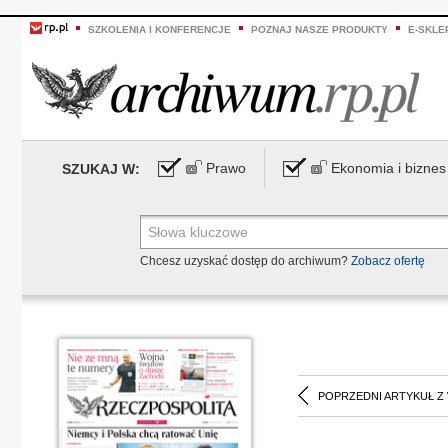
SZKOLENIA I KONFERENCJE
POZNAJ NASZE PRODUKTY
E-SKLE
Prawo
Ekonomia i biznes
SZUKAJ W:
Chcesz uzyskać dostęp do archiwum?
Zobacz ofertę
POPRZEDNI ARTYKUŁ Z