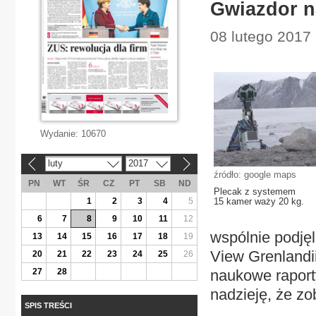
Gwiazdor n
08 lutego 2017 
Wydanie:
10670
luty
2017
«
»
źródło: google maps
PN
WT
ŚR
CZ
PT
SB
ND
Plecak z systemem
1
2
3
4
5
15 kamer waży 20 kg.
6
7
8
9
10
11
12
wspólnie podjęl
13
14
15
16
17
18
19
View Grenlandii
20
21
22
23
24
25
26
27
28
naukowe raport
nadzieję, że zo
SPIS TREŚCI