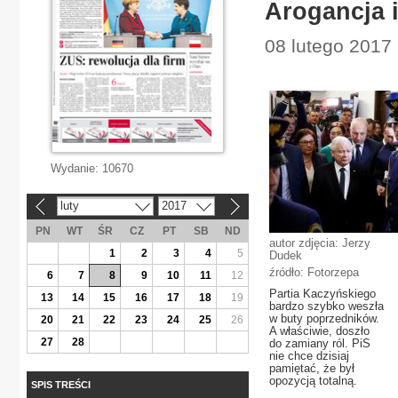
Arogancja i
08 lutego 2017 
Wydanie:
10670
luty
2017
«
»
PN
WT
ŚR
CZ
PT
SB
ND
autor zdjęcia: Jerzy
1
2
3
4
5
Dudek
źródło: Fotorzepa
6
7
8
9
10
11
12
Partia Kaczyńskiego
13
14
15
16
17
18
19
bardzo szybko weszła
w buty poprzedników.
20
21
22
23
24
25
26
A właściwie, doszło
27
28
do zamiany ról. PiS
nie chce dzisiaj
pamiętać, że był
opozycją totalną.
SPIS TREŚCI