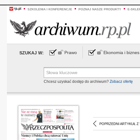
SZKOLENIA I KONFERENCJE
POZNAJ NASZE PRODUKTY
E-SKLE
Prawo
Ekonomia i biznes
SZUKAJ W:
Chcesz uzyskać dostęp do archiwum?
Zobacz ofertę
POPRZEDNI ARTYKUŁ Z