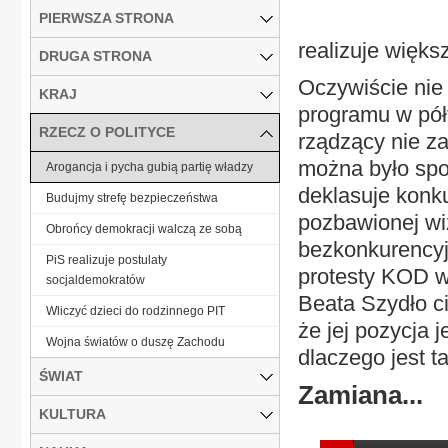
PIERWSZA STRONA
realizuje więks
DRUGA STRONA
Oczywiście nie 
KRAJ
programu w pół
RZECZ O POLITYCE
rządzący nie z
można było spod
Arogancja i pycha gubią partię władzy
deklasuje konku
Budujmy strefę bezpieczeństwa
pozbawionej wizj
Obrońcy demokracji walczą ze sobą
bezkonkurency
PiS realizuje postulaty
protesty KOD w
socjaldemokratów
Beata Szydło c
Wliczyć dzieci do rodzinnego PIT
że jej pozycja 
Wojna światów o duszę Zachodu
dlaczego jest t
ŚWIAT
Zamiana...
KULTURA