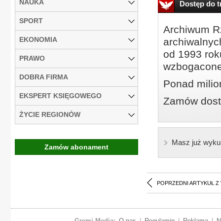
NAUKA
Dostęp do tr
SPORT
Archiwum Rz
EKONOMIA
archiwalnyc
od 1993 roku
PRAWO
wzbogacone
DOBRA FIRMA
Ponad milio
EKSPERT KSIĘGOWEGO
Zamów dostę
ŻYCIE REGIONÓW
Masz już wyku
Zamów abonament
POPRZEDNI ARTYKUŁ Z
Gremi Media:
O nas
|
Regulamin
|
Reklama
|
N