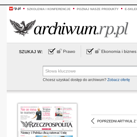
SZKOLENIA I KONFERENCJE
POZNAJ NASZE PRODUKTY
E-SKLE
Prawo
Ekonomia i biznes
SZUKAJ W:
Chcesz uzyskać dostęp do archiwum?
Zobacz ofertę
POPRZEDNI ARTYKUŁ Z