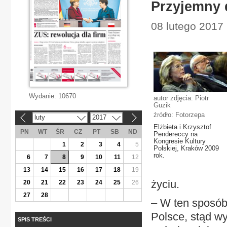
Przyjemny 
08 lutego 2017 
Wydanie:
10670
autor zdjęcia: Piotr
Guzik
źródło: Fotorzepa
luty
2017
«
»
Elżbieta i Krzysztof
PN
WT
ŚR
CZ
PT
SB
ND
Pendereccy na
Kongresie Kultury
1
2
3
4
5
Polskiej, Kraków 2009
rok.
6
7
8
9
10
11
12
13
14
15
16
17
18
19
życiu.
20
21
22
23
24
25
26
27
28
– W ten sposób
Polsce, stąd wy
SPIS TREŚCI