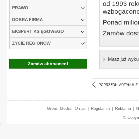
od 1993 roku
PRAWO
wzbogacone
DOBRA FIRMA
Ponad milio
EKSPERT KSIĘGOWEGO
Zamów dostę
ŻYCIE REGIONÓW
Masz już wyku
Zamów abonament
POPRZEDNI ARTYKUŁ Z
Gremi Media:
O nas
|
Regulamin
|
Reklama
|
N
© Copyr