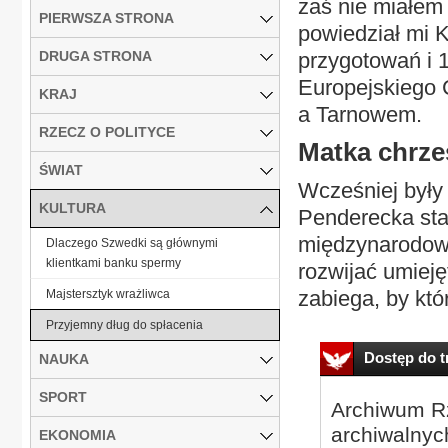
zaś nie miałem
PIERWSZA STRONA
powiedział mi K
DRUGA STRONA
przygotowań i 
Europejskiego
KRAJ
a Tarnowem.
RZECZ O POLITYCE
Matka chrze
ŚWIAT
Wcześniej były 
KULTURA
Penderecka sta
międzynarodowe
Dlaczego Szwedki są głównymi
klientkami banku spermy
rozwijać umieję
zabiega, by któr
Majstersztyk wrażliwca
Przyjemny dług do spłacenia
Dostęp do tr
NAUKA
SPORT
Archiwum Rz
archiwalnyc
EKONOMIA