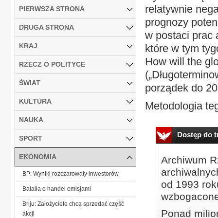
relatywnie neg
PIERWSZA STRONA
prognozy poten
DRUGA STRONA
w postaci prac
KRAJ
które w tym tyg
How will the g
RZECZ O POLITYCE
(„Długoterminow
ŚWIAT
porządek do 20
KULTURA
Metodologia teg
NAUKA
Dostęp do tr
SPORT
EKONOMIA
Archiwum Rz
archiwalnyc
BP: Wyniki rozczarowały inwestorów
od 1993 roku
Batalia o handel emisjami
wzbogacone
Briju: Założyciele chcą sprzedać część
Ponad milio
akcji