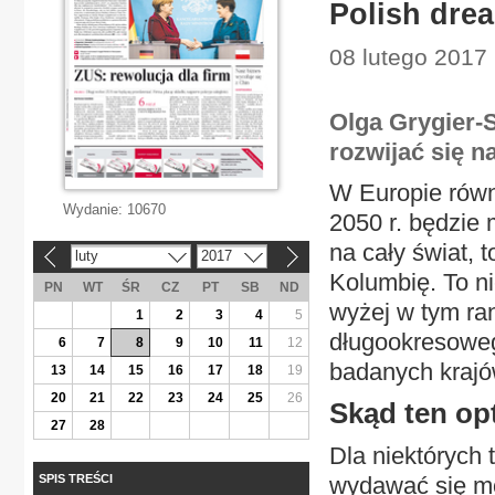
Polish dre
08 lutego 2017
Olga Grygier-
rozwijać się n
W Europie równ
Wydanie:
10670
2050 r. będzie 
na cały świat, t
luty
2017
«
»
Kolumbię. To ni
PN
WT
ŚR
CZ
PT
SB
ND
wyżej w tym ran
1
2
3
4
5
długookresoweg
6
7
8
9
10
11
12
badanych krajó
13
14
15
16
17
18
19
20
21
22
23
24
25
26
Skąd ten o
27
28
Dla niektórych 
SPIS TREŚCI
wydawać się mo