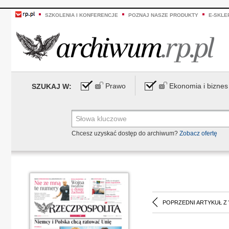
SZKOLENIA I KONFERENCJE
POZNAJ NASZE PRODUKTY
E-SKLE
Prawo
Ekonomia i biznes
SZUKAJ W:
Chcesz uzyskać dostęp do archiwum?
Zobacz ofertę
POPRZEDNI ARTYKUŁ Z