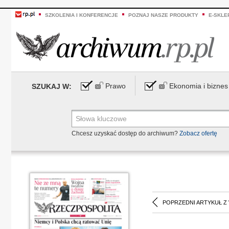
SZKOLENIA I KONFERENCJE
POZNAJ NASZE PRODUKTY
E-SKLE
Prawo
Ekonomia i biznes
SZUKAJ W:
Chcesz uzyskać dostęp do archiwum?
Zobacz ofertę
POPRZEDNI ARTYKUŁ Z