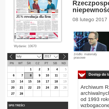
Rzeczpospo
niepewnoś
08 lutego 2017
Wydanie:
10670
źródło: materiały
luty
2017
«
»
prasowe
PN
WT
ŚR
CZ
PT
SB
ND
1
2
3
4
5
Dostęp do tr
6
7
8
9
10
11
12
13
14
15
16
17
18
19
Archiwum Rz
20
21
22
23
24
25
26
archiwalnyc
27
28
od 1993 roku
wzbogacone
SPIS TREŚCI