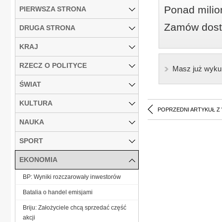
Ponad milio
PIERWSZA STRONA
Zamów dostę
DRUGA STRONA
KRAJ
RZECZ O POLITYCE
Masz już wyku
ŚWIAT
KULTURA
POPRZEDNI ARTYKUŁ Z
NAUKA
SPORT
EKONOMIA
BP: Wyniki rozczarowały inwestorów
Batalia o handel emisjami
Briju: Założyciele chcą sprzedać część
akcji