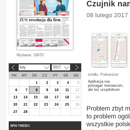
Czujnik nam
08 lutego 2017 
Wydanie:
10670
luty
2017
«
»
źródło: Parkanizer
PN
WT
ŚR
CZ
PT
SB
ND
Aplikacja ma
1
2
3
4
5
pomagać kierowcom,
ale też urzędnikom
6
7
8
9
10
11
12
13
14
15
16
17
18
19
20
21
22
23
24
25
26
Problem zbyt m
27
28
to problem ogó
wszystkie polsk
SPIS TREŚCI