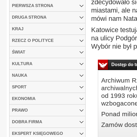
zdecydowało si
PIERWSZA STRONA
miastami, ale 
DRUGA STRONA
mówi nam Natali
Katowice testu
KRAJ
na ulicy Podgó
RZECZ O POLITYCE
Wybór nie był 
ŚWIAT
KULTURA
Dostęp do tr
NAUKA
Archiwum Rz
SPORT
archiwalnyc
od 1993 roku
EKONOMIA
wzbogacone
PRAWO
Ponad milio
DOBRA FIRMA
Zamów dostę
EKSPERT KSIĘGOWEGO