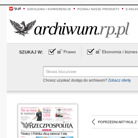
SZKOLENIA I KONFERENCJE
POZNAJ NASZE PRODUKTY
E-SKLE
Prawo
Ekonomia i biznes
SZUKAJ W:
Chcesz uzyskać dostęp do archiwum?
Zobacz ofertę
POPRZEDNI ARTYKUŁ Z