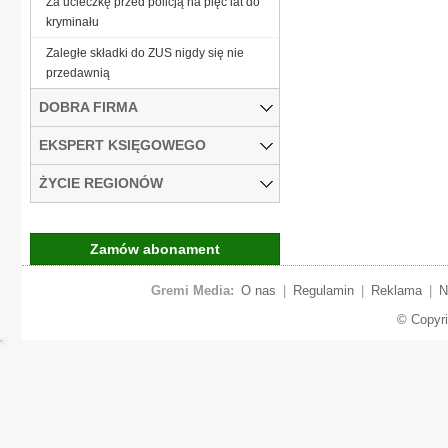
Za ucieczkę przed policją na pięć lat do
kryminału
Zaległe składki do ZUS nigdy się nie
przedawnią
DOBRA FIRMA
EKSPERT KSIĘGOWEGO
ŻYCIE REGIONÓW
Zamów abonament
Gremi Media:
O nas
|
Regulamin
|
Reklama
|
N
© Copyr