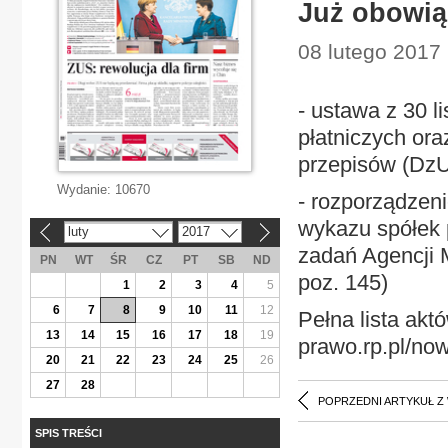
Już obowiąz
08 lutego 2017 
- ustawa z 30 l
płatniczych ora
przepisów (DzU 
Wydanie:
10670
- rozporządzeni
wykazu spółek 
luty
2017
«
»
zadań Agencji 
PN
WT
ŚR
CZ
PT
SB
ND
poz. 145)
1
2
3
4
5
6
7
8
9
10
11
12
Pełna lista ak
13
14
15
16
17
18
19
prawo.rp.pl/no
20
21
22
23
24
25
26
27
28
POPRZEDNI ARTYKUŁ Z
SPIS TREŚCI