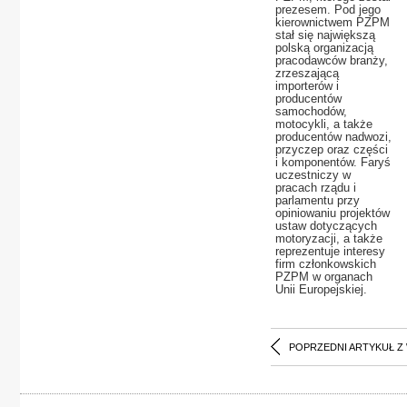
prezesem. Pod jego
kierownictwem PZPM
stał się największą
polską organizacją
pracodawców branży,
zrzeszającą
importerów i
producentów
samochodów,
motocykli, a także
producentów nadwozi,
przyczep oraz części
i komponentów. Faryś
uczestniczy w
pracach rządu i
parlamentu przy
opiniowaniu projektów
ustaw dotyczących
motoryzacji, a także
reprezentuje interesy
firm członkowskich
PZPM w organach
Unii Europejskiej.
POPRZEDNI ARTYKUŁ Z