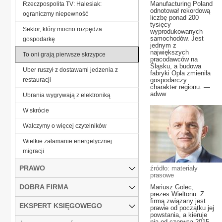
Manufacturing Poland
Rzeczpospolita TV: Halesiak:
odnotował rekordową
ograniczmy niepewność
liczbę ponad 200
tysięcy
Sektor, który mocno rozpędza
wyprodukowanych
samochodów. Jest
gospodarkę
jednym z
największych
To oni grają pierwsze skrzypce
pracodawców na
Śląsku, a budowa
Uber ruszył z dostawami jedzenia z
fabryki Opla zmieniła
restauracji
gospodarczy
charakter regionu. —
adww
Ubrania wygrywają z elektroniką
W skrócie
Walczymy o więcej czytelników
Wielkie załamanie energetycznej
migracji
PRAWO
źródło: materiały
prasowe
DOBRA FIRMA
Mariusz Golec,
prezes Wieltonu. Z
firmą związany jest
EKSPERT KSIĘGOWEGO
prawie od początku jej
powstania, a kieruje
nią od czerwca 2015