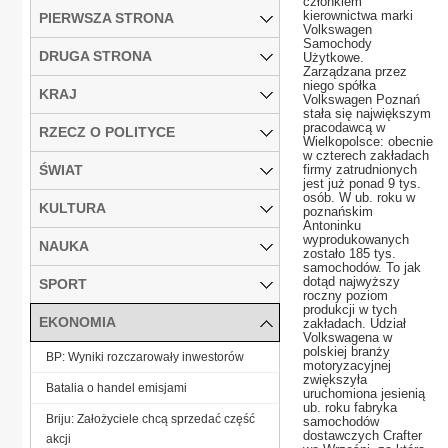
członkiem
kierownictwa marki
PIERWSZA STRONA
Volkswagen
Samochody
DRUGA STRONA
Użytkowe.
Zarządzana przez
niego spółka
KRAJ
Volkswagen Poznań
stała się największym
pracodawcą w
RZECZ O POLITYCE
Wielkopolsce: obecnie
w czterech zakładach
ŚWIAT
firmy zatrudnionych
jest już ponad 9 tys.
osób. W ub. roku w
KULTURA
poznańskim
Antoninku
wyprodukowanych
NAUKA
zostało 185 tys.
samochodów. To jak
dotąd najwyższy
SPORT
roczny poziom
produkcji w tych
EKONOMIA
zakładach. Udział
Volkswagena w
polskiej branży
BP: Wyniki rozczarowały inwestorów
motoryzacyjnej
zwiększyła
Batalia o handel emisjami
uruchomiona jesienią
ub. roku fabryka
Briju: Założyciele chcą sprzedać część
samochodów
dostawczych Crafter
akcji