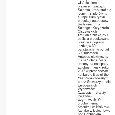
właścicielem i
prezesem zarządu
Solarisa, który stał się
jednym z liderów na
europejskim rynku
produkcji autobusów.
Rodzinna firma
Solange i Krzysztofa
Olszewskich
zatrudnia blisko 2500
osób, a produkowane
przez nią pojazdy
jeżdżą w 30
państwach i w ponad
600 miastach.
Autobus elektryczny
marki Solaris został
uznany za najlepszy
autobus miejski roku
2017 w prestiżowym
konkursie Bus of the
Year organizowanym
przez Stowarzyszenie
Europejskich
Wydawców
Czasopism Branży
Pojazdów
Użytkowych. Od
uruchomienia
produkcji w 1996 roku
fabrykę w Bolechowie
pod Poznaniem