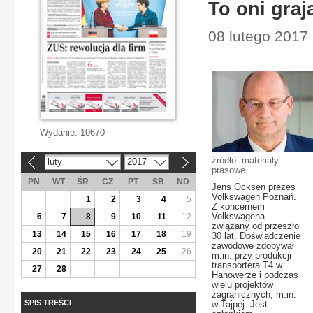
To oni graj
08 lutego 2017
Wydanie:
10670
źródło: materiały
luty
2017
«
»
prasowe
PN
WT
ŚR
CZ
PT
SB
ND
Jens Ocksen prezes
Volkswagen Poznań.
1
2
3
4
5
Z koncernem
Volkswagena
6
7
8
9
10
11
12
związany od przeszło
13
14
15
16
17
18
19
30 lat. Doświadczenie
zawodowe zdobywał
20
21
22
23
24
25
26
m.in. przy produkcji
transportera T4 w
27
28
Hanowerze i podczas
wielu projektów
zagranicznych, m.in.
SPIS TREŚCI
w Tajpej. Jest