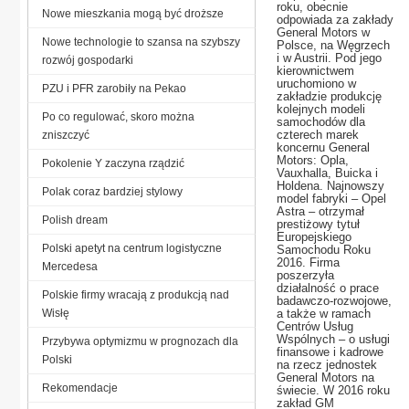
roku, obecnie
Nowe mieszkania mogą być droższe
odpowiada za zakłady
General Motors w
Nowe technologie to szansa na szybszy
Polsce, na Węgrzech
i w Austrii. Pod jego
rozwój gospodarki
kierownictwem
uruchomiono w
PZU i PFR zarobiły na Pekao
zakładzie produkcję
kolejnych modeli
Po co regulować, skoro można
samochodów dla
czterech marek
zniszczyć
koncernu General
Motors: Opla,
Pokolenie Y zaczyna rządzić
Vauxhalla, Buicka i
Holdena. Najnowszy
Polak coraz bardziej stylowy
model fabryki – Opel
Astra – otrzymał
Polish dream
prestiżowy tytuł
Europejskiego
Polski apetyt na centrum logistyczne
Samochodu Roku
2016. Firma
Mercedesa
poszerzyła
działalność o prace
Polskie firmy wracają z produkcją nad
badawczo-rozwojowe,
Wisłę
a także w ramach
Centrów Usług
Wspólnych – o usługi
Przybywa optymizmu w prognozach dla
finansowe i kadrowe
Polski
na rzecz jednostek
General Motors na
Rekomendacje
świecie. W 2016 roku
zakład GM