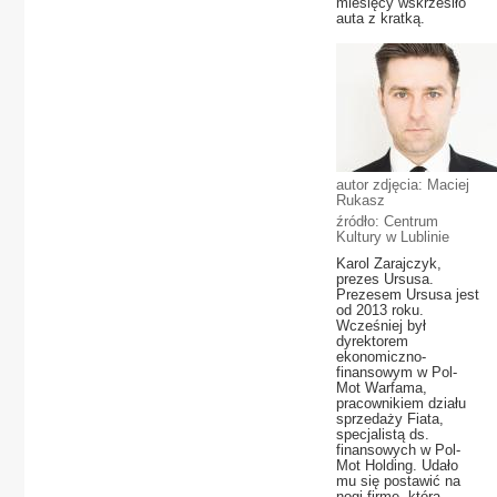
miesięcy wskrzesiło
auta z kratką.
autor zdjęcia: Maciej
Rukasz
źródło: Centrum
Kultury w Lublinie
Karol Zarajczyk,
prezes Ursusa.
Prezesem Ursusa jest
od 2013 roku.
Wcześniej był
dyrektorem
ekonomiczno-
finansowym w Pol-
Mot Warfama,
pracownikiem działu
sprzedaży Fiata,
specjalistą ds.
finansowych w Pol-
Mot Holding. Udało
mu się postawić na
nogi firmę, która