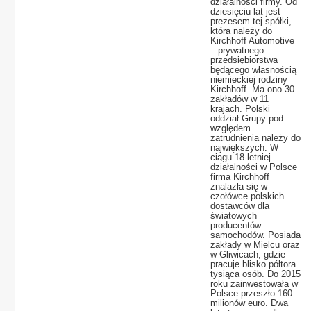
działalności firmy. Od
dziesięciu lat jest
prezesem tej spółki,
która należy do
Kirchhoff Automotive
– prywatnego
przedsiębiorstwa
będącego własnością
niemieckiej rodziny
Kirchhoff. Ma ono 30
zakładów w 11
krajach. Polski
oddział Grupy pod
względem
zatrudnienia należy do
największych. W
ciągu 18-letniej
działalności w Polsce
firma Kirchhoff
znalazła się w
czołówce polskich
dostawców dla
światowych
producentów
samochodów. Posiada
zakłady w Mielcu oraz
w Gliwicach, gdzie
pracuje blisko półtora
tysiąca osób. Do 2015
roku zainwestowała w
Polsce przeszło 160
milionów euro. Dwa