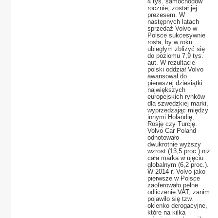
4 tys. samochodów
rocznie, został jej
prezesem. W
następnych latach
sprzedaż Volvo w
Polsce sukcesywnie
rosła, by w roku
ubiegłym zbliżyć się
do poziomu 7,9 tys.
aut. W rezultacie
polski oddział Volvo
awansował do
pierwszej dziesiątki
największych
europejskich rynków
dla szwedzkiej marki,
wyprzedzając między
innymi Holandię,
Rosję czy Turcję.
Volvo Car Poland
odnotowało
dwukrotnie wyższy
wzrost (13,5 proc.) niż
cała marka w ujęciu
globalnym (6,2 proc.).
W 2014 r. Volvo jako
pierwsze w Polsce
zaoferowało pełne
odliczenie VAT, zanim
pojawiło się tzw.
okienko derogacyjne,
które na kilka