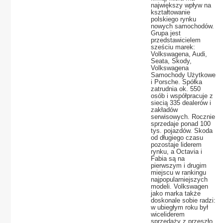
największy wpływ na
kształtowanie
polskiego rynku
nowych samochodów.
Grupa jest
przedstawicielem
sześciu marek:
Volkswagena, Audi,
Seata, Skody,
Volkswagena
Samochody Użytkowe
i Porsche. Spółka
zatrudnia ok. 550
osób i współpracuje z
siecią 335 dealerów i
zakładów
serwisowych. Rocznie
sprzedaje ponad 100
tys. pojazdów. Skoda
od długiego czasu
pozostaje liderem
rynku, a Octavia i
Fabia są na
pierwszym i drugim
miejscu w rankingu
najpopularniejszych
modeli. Volkswagen
jako marka także
doskonale sobie radzi:
w ubiegłym roku był
wiceliderem
sprzedaży z przeszło