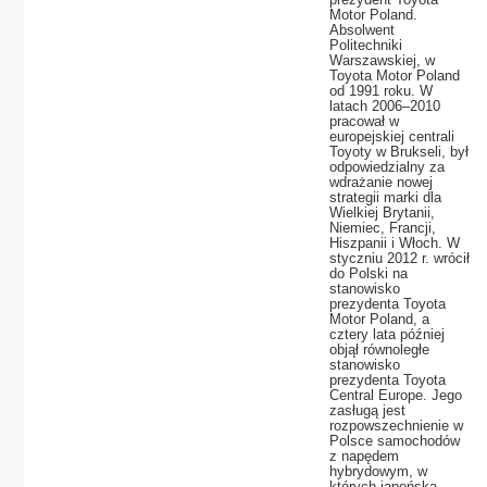
Motor Poland.
Absolwent
Politechniki
Warszawskiej, w
Toyota Motor Poland
od 1991 roku. W
latach 2006–2010
pracował w
europejskiej centrali
Toyoty w Brukseli, był
odpowiedzialny za
wdrażanie nowej
strategii marki dla
Wielkiej Brytanii,
Niemiec, Francji,
Hiszpanii i Włoch. W
styczniu 2012 r. wrócił
do Polski na
stanowisko
prezydenta Toyota
Motor Poland, a
cztery lata później
objął równoległe
stanowisko
prezydenta Toyota
Central Europe. Jego
zasługą jest
rozpowszechnienie w
Polsce samochodów
z napędem
hybrydowym, w
których japońska