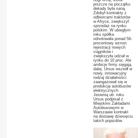
jeszcze na początku
dekady była ruiną.
Zdobył kontrakty z
odbiorcami traktorów
w Afryce, zwiększył
sprzedaż na rynku
polskim. W ubiegłym
roku spółka
odnotowała ponad 56-
procentowy wzrost
rejestracji nowych
ciągników i
zwiększyła udział w
rynku do 10 proc. Ale
ambicje firmy sięgają
dalej. Ursus wszedł w
nowy, innowacyjny
rodzaj działalności:
zaangażował się w
produkcję autobusów
elektrycznych.
Jesienią ub. roku
Ursus podpisał z
Miejskimi Zakładami
Autobusowymi w
Warszawie kontrakt
na dostawę dziesięciu
takich pojazdów.