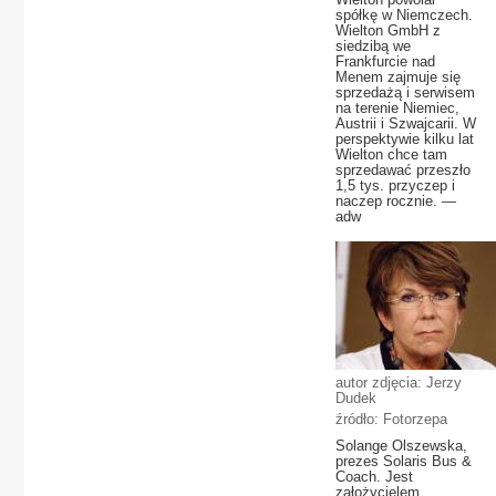
spółkę w Niemczech.
Wielton GmbH z
siedzibą we
Frankfurcie nad
Menem zajmuje się
sprzedażą i serwisem
na terenie Niemiec,
Austrii i Szwajcarii. W
perspektywie kilku lat
Wielton chce tam
sprzedawać przeszło
1,5 tys. przyczep i
naczep rocznie. —
adw
autor zdjęcia: Jerzy
Dudek
źródło: Fotorzepa
Solange Olszewska,
prezes Solaris Bus &
Coach. Jest
założycielem,