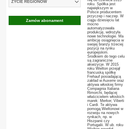
ŻYCIE REGIONÓW
roku. Spółka jest
największym w
Polsce producentem
przyczep i naczep. W
ciągu dziesięciu lat
Zamów abonament
mocno
automatyzowała
produkcję, wdrożyła
nowe technologie. Ma
ambicję osiągnięcia w
swojej branży trzeciej
pozycji na rynku
europejskim.
Środkiem do tego celu
są zagraniczne
akwizycje. W 2015
roku Wielton przejął
francuską spółkę
Frehauf posiadającą
zakład w Auxerre oraz
aktywa włoskiej firmy
Compagnia Italiana
Rimorchi, będącej
właścicielem włoskich
marek: Merker, Viberti
i Cardi. Te aktywa
pomogą Wieltonowi w
rozwoju na nowych
rynkach, np. w
Hiszpanii czy
Portugalii. W ub. roku
Wielton powołał