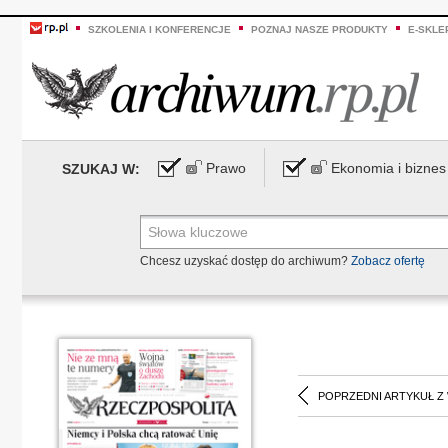
SZKOLENIA I KONFERENCJE
POZNAJ NASZE PRODUKTY
E-SKLE
Prawo
Ekonomia i biznes
SZUKAJ W:
Chcesz uzyskać dostęp do archiwum?
Zobacz ofertę
POPRZEDNI ARTYKUŁ Z