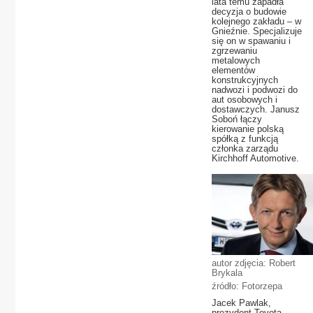
lata temu zapadła
decyzja o budowie
kolejnego zakładu – w
Gnieźnie. Specjalizuje
się on w spawaniu i
zgrzewaniu
metalowych
elementów
konstrukcyjnych
nadwozi i podwozi do
aut osobowych i
dostawczych. Janusz
Soboń łączy
kierowanie polską
spółką z funkcją
członka zarządu
Kirchhoff Automotive.
autor zdjęcia: Robert
Brykala
źródło: Fotorzepa
Jacek Pawlak,
prezydent Toyota