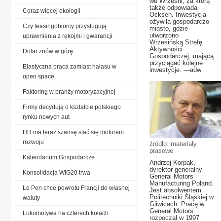
we Wrześni, za którą
także odpowiada
Coraz więcej ekologii
Ocksen. Inwestycja
ożywiła gospodarczo
Czy leasingobiorcy przysługują
miasto, gdzie
utworzono
uprawnienia z rękojmi i gwarancji
Wrzesińską Strefę
Aktywności
Dolar znów w górę
Gospodarczej, mającą
przyciągać kolejne
Elastyczna praca zamiast hałasu w
inwestycje. —adw
open space
Faktoring w branży motoryzacyjnej
Firmy decydują o kształcie polskiego
rynku nowych aut
HR ma teraz szansę stać się motorem
rozwoju
źródło: materiały
prasowe
Kalendarium Gospodarcze
Andrzej Korpak,
dyrektor generalny
Konsolidacja WIG20 trwa
General Motors
Manufacturing Poland.
Le Pen chce powrotu Francji do własnej
Jest absolwentem
Politechniki Śląskiej w
waluty
Gliwicach. Pracę w
General Motors
Lokomotywa na czterech kołach
rozpoczął w 1997