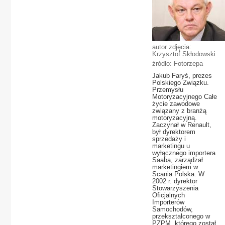
autor zdjęcia:
Krzysztof Skłodowski
źródło: Fotorzepa
Jakub Faryś, prezes
Polskiego Związku.
Przemysłu
Motoryzacyjnego Całe
życie zawodowe
związany z branżą
motoryzacyjną.
Zaczynał w Renault,
był dyrektorem
sprzedaży i
marketingu u
wyłącznego importera
Saaba, zarządzał
marketingiem w
Scania Polska. W
2002 r. dyrektor
Stowarzyszenia
Oficjalnych
Importerów
Samochodów,
przekształconego w
PZPM, którego został