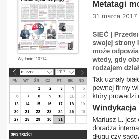
Metatagi m
31 marca 2017 
SIEĆ | Przeds
swojej strony 
może odpowiad
wtedy, gdy oba
Wydanie:
10714
rodzajem dział
marzec
2017
«
»
Tak uznały bia
PN
WT
ŚR
CZ
PT
SB
ND
pewnej firmy w
1
2
3
4
5
który prowadzi
6
7
8
9
10
11
12
13
14
15
16
17
18
19
Windykacja 
20
21
22
23
24
25
26
Mariusz L. jest
27
28
29
30
31
doradza intern
SPIS TREŚCI
długu czy sądo