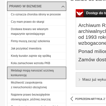
PRAWO W BIZNESIE
Dostęp do tr
Co oznacza choroba strony w procesie
Czy mam prawo do skargi
Archiwum Rz
Dostawa towaru we własnym
archiwalnyc
magazynie sprzedającego
od 1993 roku
Firmy muszą zacząć szkolenia
wzbogacone
Jak pozyskać inwestora
Ponad milio
Kiedy kurator zajmie się spółką
Zamów dostę
Koła zamachowe wzrostu PKB
Metatagi mogą naruszać uczciwą
konkurencję
Masz już wyku
Możliwość zaspokojenia
z nieruchomości obciążonej
Najpierw prawo bezwzględnie
POPRZEDNI ARTYKUŁ Z
obowiązujące, później zwyczaj