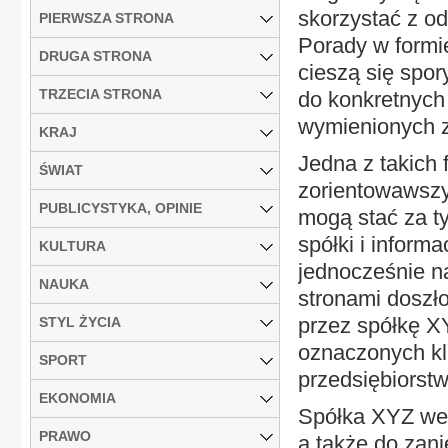
skorzystać z od
PIERWSZA STRONA
Porady w formie
DRUGA STRONA
cieszą się spor
TRZECIA STRONA
do konkretnych 
wymienionych 
KRAJ
Jedna z takich 
ŚWIAT
zorientowawszy 
PUBLICYSTYKA, OPINIE
mogą stać za t
spółki i inform
KULTURA
jednocześnie n
NAUKA
stronami doszło
przez spółkę X
STYL ŻYCIA
oznaczonych kl
SPORT
przedsiębiorstwa
EKONOMIA
Spółka XYZ wez
PRAWO
a także do zani