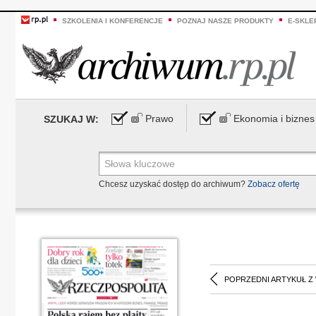
SZKOLENIA I KONFERENCJE
POZNAJ NASZE PRODUKTY
E-SKLE
Prawo
Ekonomia i biznes
SZUKAJ W:
Chcesz uzyskać dostęp do archiwum?
Zobacz ofertę
POPRZEDNI ARTYKUŁ Z