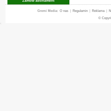
Zamów abonament
Gremi Media:
O nas
|
Regulamin
|
Reklama
|
N
© Copyr