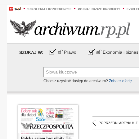
SZKOLENIA I KONFERENCJE
POZNAJ NASZE PRODUKTY
E-SKLE
Prawo
Ekonomia i biznes
SZUKAJ W:
Chcesz uzyskać dostęp do archiwum?
Zobacz ofertę
POPRZEDNI ARTYKUŁ Z