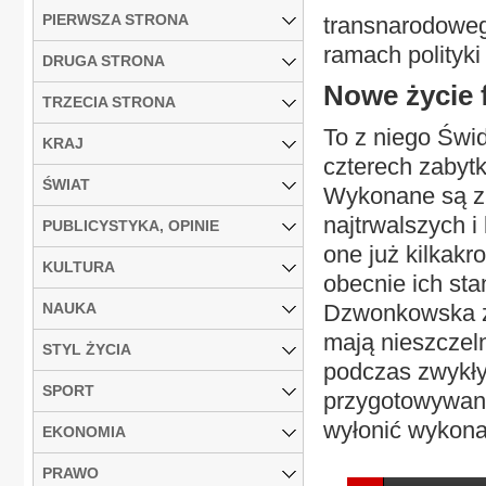
PIERWSZA STRONA
transnarodoweg
ramach polityki
DRUGA STRONA
Nowe życie 
TRZECIA STRONA
To z niego Świ
KRAJ
czterech zabyt
ŚWIAT
Wykonane są z p
najtrwalszych i
PUBLICYSTYKA, OPINIE
one już kilkakr
KULTURA
obecnie ich sta
NAUKA
Dzwonkowska ze
mają nieszczeln
STYL ŻYCIA
podczas zwykły
SPORT
przygotowywane
wyłonić wykona
EKONOMIA
PRAWO