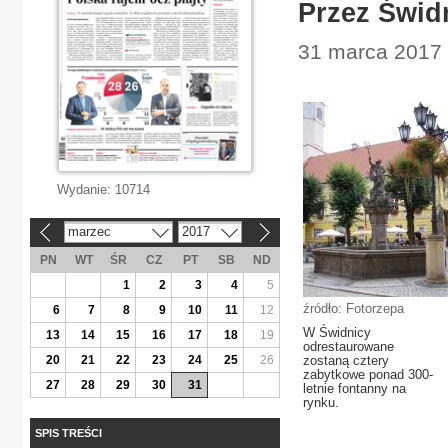
Przez Świd
31 marca 2017 
Wydanie:
10714
marzec
2017
«
»
PN
WT
ŚR
CZ
PT
SB
ND
1
2
3
4
5
źródło: Fotorzepa
6
7
8
9
10
11
12
W Świdnicy
13
14
15
16
17
18
19
odrestaurowane
20
21
22
23
24
25
26
zostaną cztery
zabytkowe ponad 300-
27
28
29
30
31
letnie fontanny na
rynku.
SPIS TREŚCI