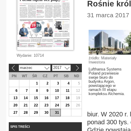
Rośnie kró
31 marca 2017 
Wydanie:
10714
źródło: Materiały
Inwestora
marzec
2017
«
»
Lufthansa Systems
Poland przeniesie
PN
WT
ŚR
CZ
PT
SB
ND
swoje biuro do
budynku Argon,
1
2
3
4
5
powstającego w
ramach III etapu
6
7
8
9
10
11
12
kompleksu Alchemia.
13
14
15
16
17
18
19
20
21
22
23
24
25
26
27
28
29
30
31
biur. W 2020 r.
ponad 300 tys. 
SPIS TREŚCI
Gdzie powstają 