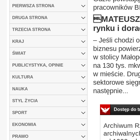
PIERWSZA STRONA
pracowników 
MATEUSZ P
DRUGA STRONA
rynku i dor
TRZECIA STRONA
– Jeśli chodzi 
KRAJ
biznesu powierz
ŚWIAT
w stolicy Małop
na 130 tys. mkw
PUBLICYSTYKA, OPINIE
w mieście. Dru
KULTURA
sektorowe sięgn
NAUKA
następnie...
STYL ŻYCIA
Dostęp do tr
SPORT
EKONOMIA
Archiwum Rz
archiwalnyc
PRAWO