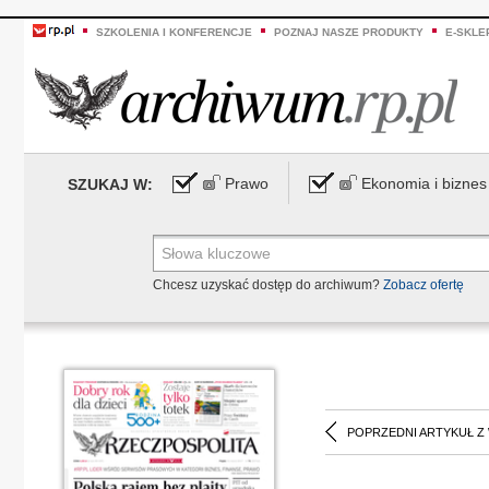
SZKOLENIA I KONFERENCJE
POZNAJ NASZE PRODUKTY
E-SKLE
Prawo
Ekonomia i biznes
SZUKAJ W:
Chcesz uzyskać dostęp do archiwum?
Zobacz ofertę
POPRZEDNI ARTYKUŁ Z