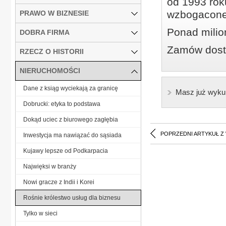
od 1993 roku
wzbogacone
PRAWO W BIZNESIE
Ponad milio
DOBRA FIRMA
Zamów dostę
RZECZ O HISTORII
NIERUCHOMOŚCI
Dane z ksiąg wyciekają za granicę
Masz już wyku
Dobrucki: etyka to podstawa
Dokąd uciec z biurowego zagłębia
POPRZEDNI ARTYKUŁ Z
Inwestycja ma nawiązać do sąsiada
Kujawy lepsze od Podkarpacia
Najwięksi w branży
Nowi gracze z Indii i Korei
Rośnie królestwo usług dla biznesu
Tylko w sieci