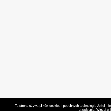
Ta strona używa plików cookies i podobnych technologii. Jeżeli n
urządzenia.
Więcej w 