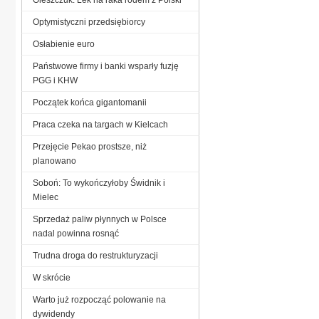
Optymistyczni przedsiębiorcy
Osłabienie euro
Państwowe firmy i banki wsparły fuzję
PGG i KHW
Początek końca gigantomanii
Praca czeka na targach w Kielcach
Przejęcie Pekao prostsze, niż
planowano
Soboń: To wykończyłoby Świdnik i
Mielec
Sprzedaż paliw płynnych w Polsce
nadal powinna rosnąć
Trudna droga do restrukturyzacji
W skrócie
Warto już rozpocząć polowanie na
dywidendy