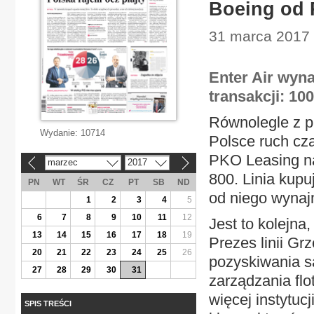
Boeing od
31 marca 2017 
Enter Air wyn
transakcji: 100
Równolegle z pr
Wydanie:
10714
Polsce ruch cza
PKO Leasing na
marzec
2017
«
»
800. Linia kup
PN
WT
ŚR
CZ
PT
SB
ND
od niego wynajm
1
2
3
4
5
6
7
8
9
10
11
12
Jest to kolejn
13
14
15
16
17
18
19
Prezes linii Gr
20
21
22
23
24
25
26
pozyskiwania sa
27
28
29
30
31
zarządzania flo
więcej instytu
SPIS TREŚCI