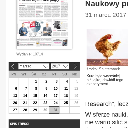
Naukowy pr
31 marca 2017 |
Wydanie:
10714
marzec
2017
«
»
źródło: Shutterstock
PN
WT
ŚR
CZ
PT
SB
ND
Kura była wcześniej
niż jajko, dowiódł tego
1
2
3
4
5
eksperyment.
6
7
8
9
10
11
12
13
14
15
16
17
18
19
Research", lecz
20
21
22
23
24
25
26
27
28
29
30
31
W sferze nauki, 
nie warto silić
SPIS TREŚCI