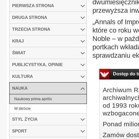
dwumiesięcznik
PIERWSZA STRONA
przewyższa inw
DRUGA STRONA
„Annals of Impr
które co roku 
TRZECIA STRONA
Noble – w paźdz
KRAJ
portkach wkład
ŚWIAT
sprawdzaniu ek
PUBLICYSTYKA, OPINIE
Dostęp do tr
KULTURA
NAUKA
Archiwum Rz
archiwalnyc
Naukowy prima aprilis
od 1993 roku
W skrócie
wzbogacone
STYL ŻYCIA
Ponad milio
SPORT
Zamów dostę