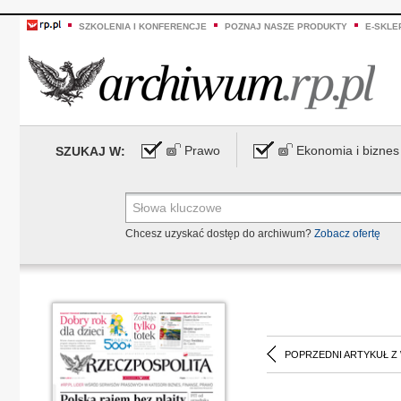
SZKOLENIA I KONFERENCJE
POZNAJ NASZE PRODUKTY
E-SKLE
Prawo
Ekonomia i biznes
SZUKAJ W:
Chcesz uzyskać dostęp do archiwum?
Zobacz ofertę
POPRZEDNI ARTYKUŁ Z