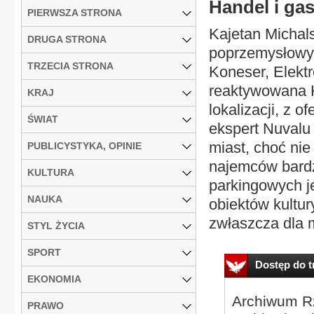
Handel i ga
PIERWSZA STRONA
Kajetan Michals
DRUGA STRONA
poprzemysłowyc
TRZECIA STRONA
Koneser, Elekt
reaktywowana H
KRAJ
lokalizacji, z 
ŚWIAT
ekspert Nuvalu
miast, choć ni
PUBLICYSTYKA, OPINIE
najemców bardz
KULTURA
parkingowych j
NAUKA
obiektów kultur
zwłaszcza dla m
STYL ŻYCIA
SPORT
Dostęp do tr
EKONOMIA
Archiwum Rz
PRAWO