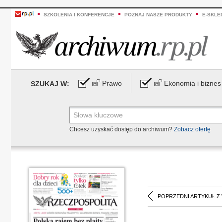
SZKOLENIA I KONFERENCJE
POZNAJ NASZE PRODUKTY
E-SKLE
Prawo
Ekonomia i biznes
SZUKAJ W:
Chcesz uzyskać dostęp do archiwum?
Zobacz ofertę
POPRZEDNI ARTYKUŁ Z