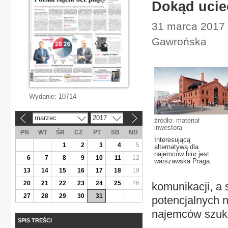
Dokąd ucie
31 marca 2017 
Gawrońska
Wydanie:
10714
marzec
2017
«
»
źródło: materiał
inwestora
PN
WT
ŚR
CZ
PT
SB
ND
Interesującą
1
2
3
4
5
alternatywą dla
najemców biur jest
6
7
8
9
10
11
12
warszawska Praga.
13
14
15
16
17
18
19
20
21
22
23
24
25
26
komunikacji, a 
27
28
29
30
31
potencjalnych 
najemców szuka
SPIS TREŚCI