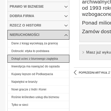
archiwalnyc
PRAWO W BIZNESIE
od 1993 roku
wzbogacone
DOBRA FIRMA
Ponad milio
RZECZ O HISTORII
Zamów dostę
NIERUCHOMOŚCI
Dane z ksiąg wyciekają za granicę
Dobrucki: etyka to podstawa
Masz już wyku
Dokąd uciec z biurowego zagłębia
Inwestycja ma nawiązać do sąsiada
POPRZEDNI ARTYKUŁ Z
Kujawy lepsze od Podkarpacia
Najwięksi w branży
Nowi gracze z Indii i Korei
Rośnie królestwo usług dla biznesu
Tylko w sieci