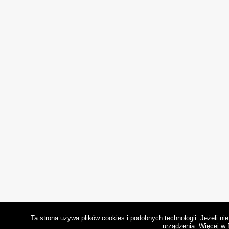
Ta strona używa plików cookies i podobnych technologii. Jeżeli n
urządzenia.
Więcej w 