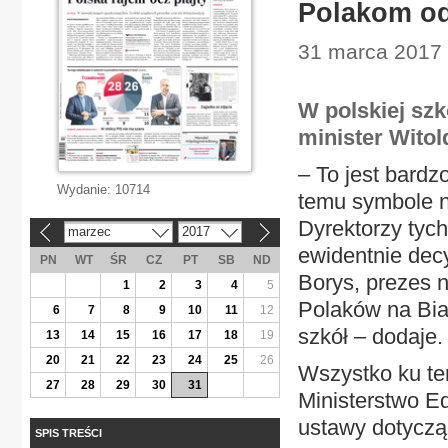
Polakom od
31 marca 2017 
W polskiej sz
minister Wito
– To jest bardz
Wydanie:
10714
temu symbole n
Dyrektorzy tych
marzec
2017
«
»
ewidentnie dec
PN
WT
ŚR
CZ
PT
SB
ND
Borys, prezes 
1
2
3
4
5
Polaków na Biał
6
7
8
9
10
11
12
szkół – dodaje.
13
14
15
16
17
18
19
20
21
22
23
24
25
26
Wszystko ku te
27
28
29
30
31
Ministerstwo E
ustawy dotycząc
SPIS TREŚCI