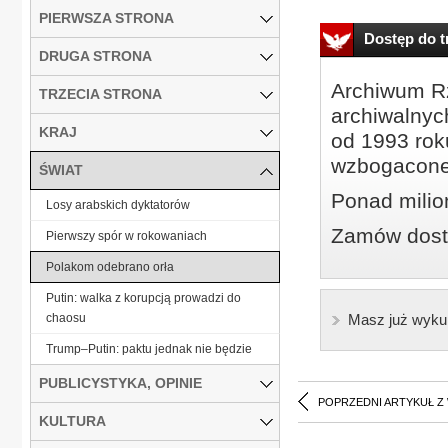
PIERWSZA STRONA
Dostęp do tr
DRUGA STRONA
Archiwum Rz
TRZECIA STRONA
archiwalnyc
KRAJ
od 1993 roku
wzbogacone
ŚWIAT
Ponad milio
Losy arabskich dyktatorów
Zamów dostę
Pierwszy spór w rokowaniach
Polakom odebrano orła
Putin: walka z korupcją prowadzi do
chaosu
Masz już wyku
Trump–Putin: paktu jednak nie będzie
PUBLICYSTYKA, OPINIE
POPRZEDNI ARTYKUŁ Z
KULTURA