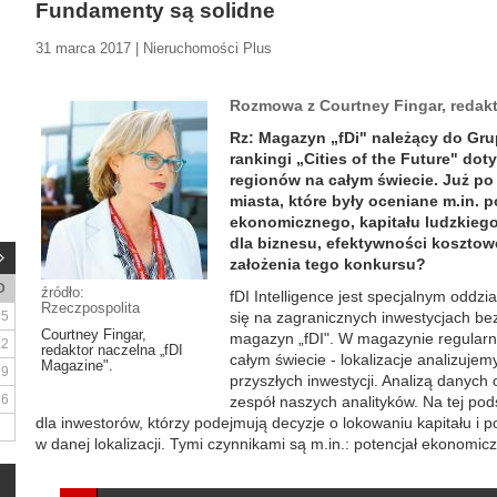
Fundamenty są solidne
31 marca 2017 | Nieruchomości Plus
Rozmowa z Courtney Fingar, redakt
Rz: Magazyn „fDi" należący do Gru
rankingi „Cities of the Future" dot
regionów na całym świecie. Już po 
miasta, które były oceniane m.in. 
ekonomicznego, kapitału ludzkiego
dla biznesu, efektywności kosztowe
założenia tego konkursu?
D
źródło:
fDI Intelligence jest specjalnym oddzi
Rzeczpospolita
5
się na zagranicznych inwestycjach bez
Courtney Fingar,
magazyn „fDI". W magazynie regularni
12
redaktor naczelna „fDI
całym świecie - lokalizacje analizujem
Magazine".
19
przyszłych inwestycji. Analizą danych
26
zespół naszych analityków. Na tej po
dla inwestorów, którzy podejmują decyzje o lokowaniu kapitału i
w danej lokalizacji. Tymi czynnikami są m.in.: potencjał ekonomiczny