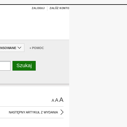
ZALOGUJ
ZAŁÓŻ KONTO
ANSOWANE
+ POMOC
A
A
A
NASTĘPNY ARTYKUŁ Z WYDANIA