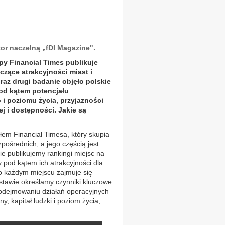
or naczelną „fDI Magazine".
py Financial Times publikuje
yczące atrakcyjności miast i
raz drugi badanie objęło polskie
pod kątem potencjału
 i poziomu życia, przyjazności
j i dostępności. Jakie są
ałem Financial Timesa, który skupia
pośrednich, a jego częścią jest
e publikujemy rankingi miejsc na
y pod kątem ich atrakcyjności dla
 o każdym miejscu zajmuje się
dstawie określamy czynniki kluczowe
 podejmowaniu działań operacyjnych
, kapitał ludzki i poziom życia,...