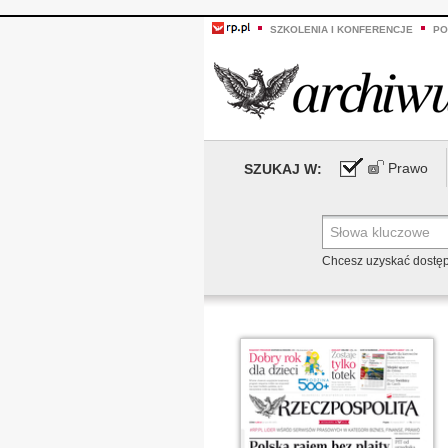
SZKOLENIA I KONFERENCJE
PO
Prawo
SZUKAJ W:
Chcesz uzyskać dostę