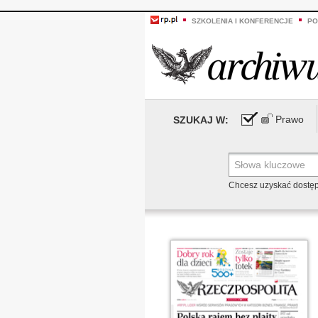
SZKOLENIA I KONFERENCJE
PO
Prawo
SZUKAJ W:
Chcesz uzyskać dostę