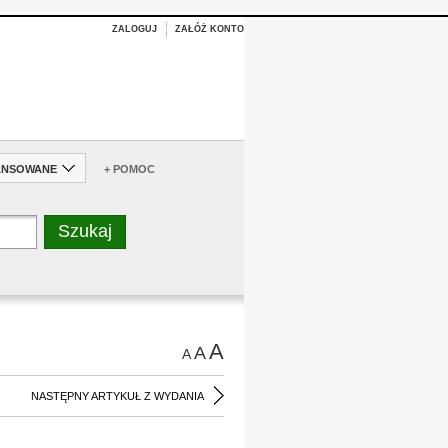
ZALOGUJ
ZAŁÓŻ KONTO
ANSOWANE
+ POMOC
A
A
A
NASTĘPNY ARTYKUŁ Z WYDANIA