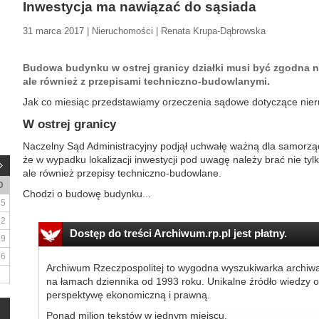
Inwestycja ma nawiązać do sąsiada
31 marca 2017 | Nieruchomości | Renata Krupa-Dąbrowska
Budowa budynku w ostrej granicy działki musi być zgodna n
ale również z przepisami techniczno-budowlanymi.
Jak co miesiąc przedstawiamy orzeczenia sądowe dotyczące nie
W ostrej granicy
Naczelny Sąd Administracyjny podjął uchwałę ważną dla samorządó
że w wypadku lokalizacji inwestycji pod uwagę należy brać nie ty
ale również przepisy techniczno-budowlane.
D
Chodzi o budowę budynku...
5
12
Dostęp do treści Archiwum.rp.pl jest płatny.
19
26
Archiwum Rzeczpospolitej to wygodna wyszukiwarka archiw
na łamach dziennika od 1993 roku. Unikalne źródło wiedzy o
perspektywę ekonomiczną i prawną.
Ponad milion tekstów w jednym miejscu.